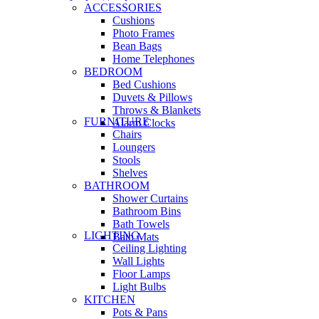
ACCESSORIES
Cushions
Photo Frames
Bean Bags
Home Telephones
BEDROOM
Bed Cushions
Duvets & Pillows
Throws & Blankets
FURNITURE
Alarm Clocks
Chairs
Loungers
Stools
Shelves
BATHROOM
Shower Curtains
Bathroom Bins
Bath Towels
LIGHTING
Bath Mats
Ceiling Lighting
Wall Lights
Floor Lamps
Light Bulbs
KITCHEN
Pots & Pans