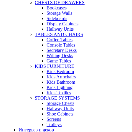
CHESTS OF DRAWERS
Bookcases
Storage Walls
Sideboards
Display Cabinets
Hallway Units
TABLES AND CHAIRS
Coffee Tables
Console Tables
Secretary Desks
Writing Desks
Game Tables
KIDS FURNITURE
Kids Bedroom
Kids Armchairs
Kids Bathroom
Kids Lighting
Kids Textiles
STORAGE SYSTEMS
Storage Chests
Hallway Units
Shoe Cabinets
Screens
Trolleys
Интерьер и декор