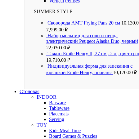
Vertical trellises
SUMMER STYLE
Сковорода AMT Frying Pans 20 см
10,130.
7,999.00
₽
Набор мельниц для соли и перца
электрический Peugeot Alaska Duo, черный
22,030.00
₽
Тажин Emile Henry II, 27 см., 2 л., цвет гра
19,710.00
₽
Индивидуальная форма для запекания с
крышкой Emile Henry, прованс
10,170.00
₽
Столовая
INDOOR
Barware
Tableware
Placemats
Serving
TOY
Kids Meal Time
Board Games & Puzzles