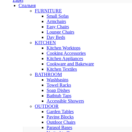
Zapel
Спальня
FURNITURE
Small Sofas
Armchairs
Easy Chairs
Lounge Chairs
Day Beds
KITCHEN
Kitchen Worktops
Cooking Accessories
Kitchen Appliances
Cookware and Bakeware
Kitchen Textiles
BATHROOM
Washbasins
Towel Racks
Soap Dishes
Bathtub Taps
Accessible Showers
OUTDOOR
Garden Tables
Paving Blocks
Outdoor Chairs
Parasol Bases