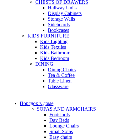
CHESTS OF DRAWERS
Hallway Units
Display Cabinets
Storage Walls
Sideboards
Bookcases
KIDS FURNITURE
Kids Lighting
Kids Textiles
Kids Bathroom
Kids Bedroom
DINING
Dining Chairs
Tea & Coffee
Table Linen
Glassware
Порядок в доме
SOFAS AND ARMCHAIRS
Footstools
Day Beds
Lounge Chairs
Small Sofas
Easy chairs