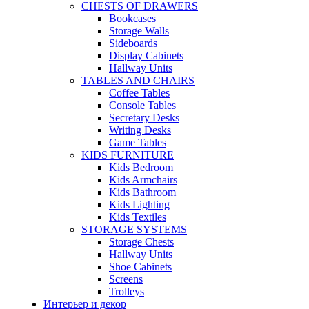
CHESTS OF DRAWERS
Bookcases
Storage Walls
Sideboards
Display Cabinets
Hallway Units
TABLES AND CHAIRS
Coffee Tables
Console Tables
Secretary Desks
Writing Desks
Game Tables
KIDS FURNITURE
Kids Bedroom
Kids Armchairs
Kids Bathroom
Kids Lighting
Kids Textiles
STORAGE SYSTEMS
Storage Chests
Hallway Units
Shoe Cabinets
Screens
Trolleys
Интерьер и декор