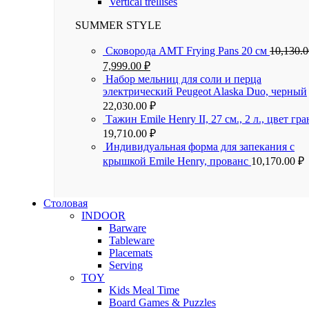
Vertical trellises
SUMMER STYLE
Сковорода AMT Frying Pans 20 см
10,130.
7,999.00
₽
Набор мельниц для соли и перца
электрический Peugeot Alaska Duo, черный
22,030.00
₽
Тажин Emile Henry II, 27 см., 2 л., цвет гра
19,710.00
₽
Индивидуальная форма для запекания с
крышкой Emile Henry, прованс
10,170.00
₽
Столовая
INDOOR
Barware
Tableware
Placemats
Serving
TOY
Kids Meal Time
Board Games & Puzzles