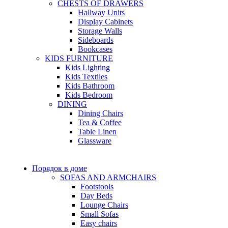
CHESTS OF DRAWERS
Hallway Units
Display Cabinets
Storage Walls
Sideboards
Bookcases
KIDS FURNITURE
Kids Lighting
Kids Textiles
Kids Bathroom
Kids Bedroom
DINING
Dining Chairs
Tea & Coffee
Table Linen
Glassware
Порядок в доме
SOFAS AND ARMCHAIRS
Footstools
Day Beds
Lounge Chairs
Small Sofas
Easy chairs