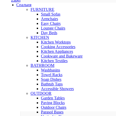
Zapel
Спальня
FURNITURE
Small Sofas
Armchairs
Easy Chairs
Lounge Chairs
Day Beds
KITCHEN
Kitchen Worktops
Cooking Accessories
Kitchen Appliances
Cookware and Bakeware
Kitchen Textiles
BATHROOM
Washbasins
Towel Racks
Soap Dishes
Bathtub Taps
Accessible Showers
OUTDOOR
Garden Tables
Paving Blocks
Outdoor Chairs
Parasol Bases