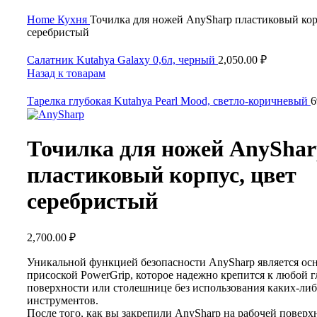
Нажмите, чтобы увеличить
Home
Кухня
Точилка для ножей AnySharp пластиковый кор
серебристый
Салатник Kutahya Galaxy 0,6л, черный
2,050.00
₽
Назад к товарам
Тарелка глубокая Kutahya Pearl Mood, светло-коричневый
6
Точилка для ножей AnySha
пластиковый корпус, цвет
серебристый
2,700.00
₽
Уникальной функцией безопасности AnySharp является ос
присоской PowerGrip, которое надежно крепится к любой г
поверхности или столешнице без использования каких-ли
инструментов.
После того, как вы закрепили AnySharp на рабочей поверх