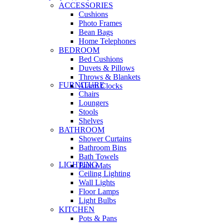
ACCESSORIES
Cushions
Photo Frames
Bean Bags
Home Telephones
BEDROOM
Bed Cushions
Duvets & Pillows
Throws & Blankets
FURNITURE
Alarm Clocks
Chairs
Loungers
Stools
Shelves
BATHROOM
Shower Curtains
Bathroom Bins
Bath Towels
LIGHTING
Bath Mats
Ceiling Lighting
Wall Lights
Floor Lamps
Light Bulbs
KITCHEN
Pots & Pans