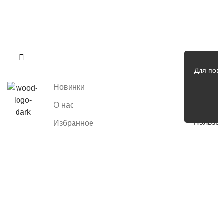
Для по
Новинки
Юриди
О нас
Согла
Польз
Избранное
Контакты
Сравнить
товары