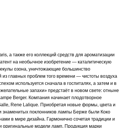
ris, а также его коллекций средств для ароматизации
патент на необычное изобретение — каталитическую
олекулы озона, уничтожающие большинство
й из главных проблем того времени — чистоты воздуха
ехом используется сначала в госпиталях, а затем и в
ежелательные запахи» предстаёт в новом свете: отныне
 Lampe Berger. Компания начинает плодотворное
 Galle, Rene Lalique. Приобретая новые формы, цвета и
и знаменитых поклонников лампы Берже были Коко
нами в мире дизайна. Гармонично сочетая традиции и
е и оригинальные модели ламп. Продукция марки