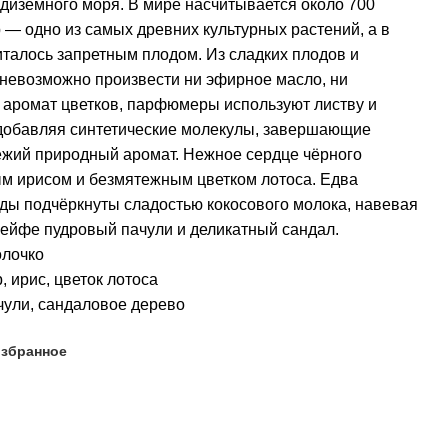
иземного моря. В мире насчитывается около 700
 — одно из самых древних культурных растений, а в
италось запретным плодом. Из сладких плодов и
невозможно произвести ни эфирное масло, ни
 аромат цветков, парфюмеры используют листву и
 добавляя синтетические молекулы, завершающие
ежий природный аромат. Нежное сердце чёрного
м ирисом и безмятежным цветком лотоса. Едва
ы подчёркнуты сладостью кокосового молока, навевая
ейфе пудровый пачули и деликатный сандал.
олочко
 ирис, цветок лотоса
чули, сандаловое дерево
избранное