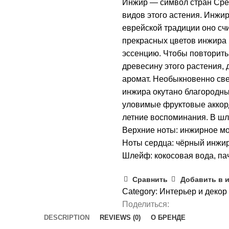
Инжир — символ стран Сред
видов этого астения. Инжир
еврейской традиции оно сч
прекрасных цветов инжира 
эссенцию. Чтобы повторить
древесину этого растения,
аромат. Необыкновенно св
инжира окутано благородны
уловимые фруктовые аккорд
летние воспоминания. В шл
Верхние ноты: инжирное м
Ноты сердца: чёрный инжир,
Шлейф: кокосовая вода, па
Сравнить
Добавить в 
Category:
Интерьер и декор
Поделиться:
DESCRIPTION
REVIEWS (0)
О БРЕНДЕ