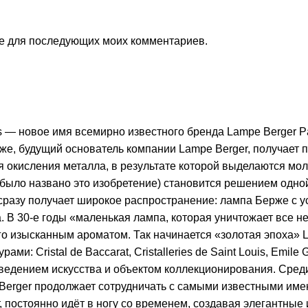
ере для последующих моих комментариев.
is — новое имя всемирно известного бренда Lampe Berger Pa
же, будущий основатель компании Lampe Berger, получает 
ия окисления металла, в результате которой выделаются м
 было названо это изобретение) становится решением одно
азу получает широкое распространение: лампа Берже с усп
 В 30-е годы «маленькая лампа, которая уничтожает все н
 его изысканным ароматом. Так начинается «золотая эпоха»
и: Cristal de Baccarat, Cristalleries de Saint Louis, Emile
ведением искусства и объектом коллекционирования. Сред
Berger продолжает сотрудничать с самыми известными име
т, постоянно идёт в ногу со временем, создавая элегантны