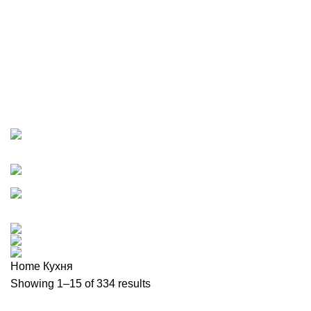
Кухня
Категории
ВСЕ
ТОВАРЫ
BIEDERLACK
19 ПРОДУКТ
GEFU НОВИНКИ 2023
0 ПРОДУКТ
IVV
8 ПРОДУКТ
PAPPEL НОВИНКИ 2023
13 ПРОДУКТ
WMF
38 ПРОДУКТ
ZAPEL НОВИНКИ 2023
7 ПРОДУКТ
ВАЗЫ
0 ПРОДУКТ
ВАННАЯ
102 ПРОДУКТ
ВСТРЕЧАЕМ ПАСХУ!
0 ПРОДУКТ
ДЛИННОВОЛОКНИСТЫЙ ХЛОПОК
15 ПРОДУКТ
ИНТЕРЬЕР И ДЕКОР
74 ПРОДУКТ
КЕРАМИКА
0 ПРОДУКТ
КЛИЕНТСКИЙ ДЕНЬ 25%
0 ПРОДУКТ
КУХНЯ
334 ПРОДУКТ
НОВИНКИ 2023 BIEDERLACK
0 ПРОДУКТ
ОДЕЖДА ДЛЯ ДОМА И АКСЕССУАРЫ
6 ПРОДУКТ
ПОРЯДОК В ДОМЕ
80 ПРОДУКТ
СПАЛЬНЯ
159 ПРОДУКТ
СТОЛОВАЯ
359 ПРОДУКТ
Home
Кухня
Showing 1–15 of 334 results