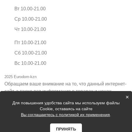
Вт 10.00-21.00
Ср 10.00-21.00
Чт 10.00-21.00
Пт 10.00-21.00
Сб 10.00-21.00
Вс 10.00-21.00
2025 Eurodom-kzn
Обращаем ваше внимание на то, что данный интернет-
сайт, а также вся информация о товарах и ценах,
×
предоставленная на нём, носит исключительно
Для повышения удобства сайта мы используем файлы
информационный характер и ни при каких условиях не
Cookie, оставаясь на сайте
является публичной офертой, определяемой
Вы соглашаетесь с политикой их применения
.
положениями Статьи 437 Гражданского кодекса
Российской Федерации.
ПРИНЯТЬ