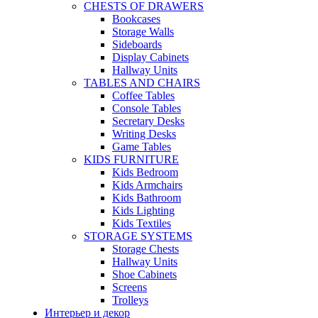
CHESTS OF DRAWERS
Bookcases
Storage Walls
Sideboards
Display Cabinets
Hallway Units
TABLES AND CHAIRS
Coffee Tables
Console Tables
Secretary Desks
Writing Desks
Game Tables
KIDS FURNITURE
Kids Bedroom
Kids Armchairs
Kids Bathroom
Kids Lighting
Kids Textiles
STORAGE SYSTEMS
Storage Chests
Hallway Units
Shoe Cabinets
Screens
Trolleys
Интерьер и декор