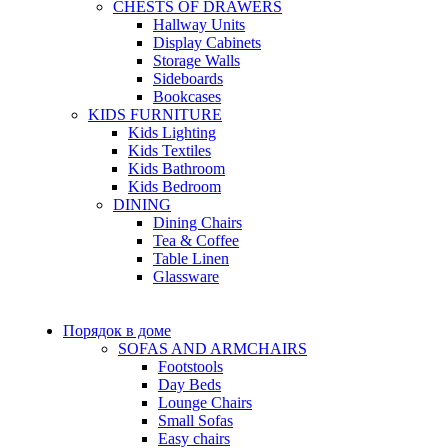
CHESTS OF DRAWERS
Hallway Units
Display Cabinets
Storage Walls
Sideboards
Bookcases
KIDS FURNITURE
Kids Lighting
Kids Textiles
Kids Bathroom
Kids Bedroom
DINING
Dining Chairs
Tea & Coffee
Table Linen
Glassware
Порядок в доме
SOFAS AND ARMCHAIRS
Footstools
Day Beds
Lounge Chairs
Small Sofas
Easy chairs