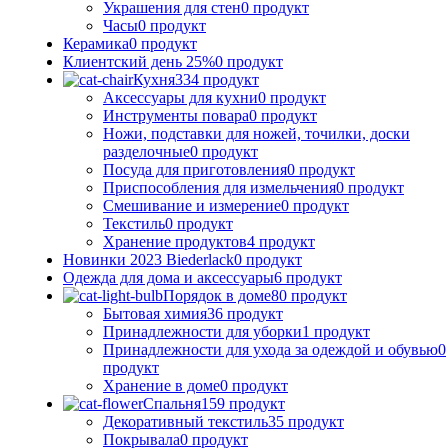
Украшения для стен
0 продукт
Часы
0 продукт
Керамика
0 продукт
Клиентский день 25%
0 продукт
Кухня
334 продукт
Аксессуары для кухни
0 продукт
Инструменты повара
0 продукт
Ножи, подставки для ножей, точилки, доски
разделочные
0 продукт
Посуда для приготовления
0 продукт
Приспособления для измельчения
0 продукт
Смешивание и измерение
0 продукт
Текстиль
0 продукт
Хранение продуктов
4 продукт
Новинки 2023 Biederlack
0 продукт
Одежда для дома и аксессуары
6 продукт
Порядок в доме
80 продукт
Бытовая химия
36 продукт
Принадлежности для уборки
1 продукт
Принадлежности для ухода за одеждой и обувью
0
продукт
Хранение в доме
0 продукт
Спальня
159 продукт
Декоративный текстиль
35 продукт
Покрывала
0 продукт