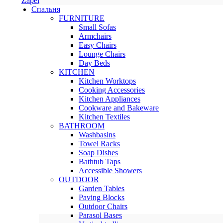
Zapel
Спальня
FURNITURE
Small Sofas
Armchairs
Easy Chairs
Lounge Chairs
Day Beds
KITCHEN
Kitchen Worktops
Cooking Accessories
Kitchen Appliances
Cookware and Bakeware
Kitchen Textiles
BATHROOM
Washbasins
Towel Racks
Soap Dishes
Bathtub Taps
Accessible Showers
OUTDOOR
Garden Tables
Paving Blocks
Outdoor Chairs
Parasol Bases