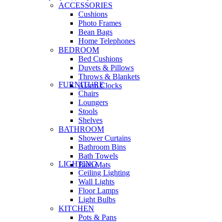
ACCESSORIES
Cushions
Photo Frames
Bean Bags
Home Telephones
BEDROOM
Bed Cushions
Duvets & Pillows
Throws & Blankets
FURNITURE
Alarm Clocks
Chairs
Loungers
Stools
Shelves
BATHROOM
Shower Curtains
Bathroom Bins
Bath Towels
LIGHTING
Bath Mats
Ceiling Lighting
Wall Lights
Floor Lamps
Light Bulbs
KITCHEN
Pots & Pans