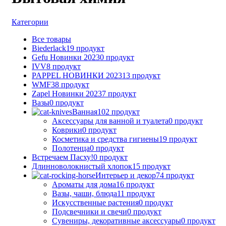
Категории
Все
товары
Biederlack
19 продукт
Gefu Новинки 2023
0 продукт
IVV
8 продукт
PAPPEL НОВИНКИ 2023
13 продукт
WMF
38 продукт
Zapel Новинки 2023
7 продукт
Вазы
0 продукт
Ванная
102 продукт
Аксессуары для ванной и туалета
0 продукт
Коврики
0 продукт
Косметика и средства гигиены
19 продукт
Полотенца
0 продукт
Встречаем Пасху!
0 продукт
Длинноволокнистый хлопок
15 продукт
Интерьер и декор
74 продукт
Ароматы для дома
16 продукт
Вазы, чаши, блюда
11 продукт
Искусственные растения
0 продукт
Подсвечники и свечи
0 продукт
Сувениры, декоративные аксессуары
0 продукт