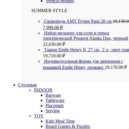
Vertical trellises
SUMMER STYLE
Сковорода AMT Frying Pans 20 см
10,130.
7,999.00
₽
Набор мельниц для соли и перца
электрический Peugeot Alaska Duo, черный
22,030.00
₽
Тажин Emile Henry II, 27 см., 2 л., цвет гра
19,710.00
₽
Индивидуальная форма для запекания с
крышкой Emile Henry, прованс
10,170.00
₽
Столовая
INDOOR
Barware
Tableware
Placemats
Serving
TOY
Kids Meal Time
Board Games & Puzzles