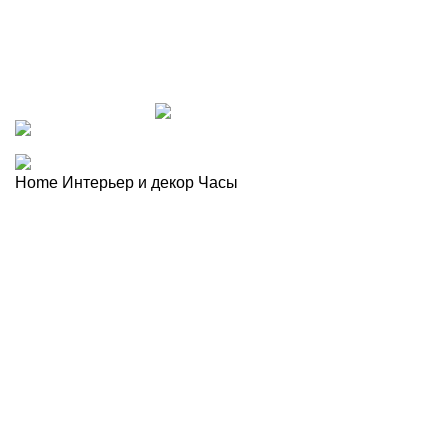
Часы
Категории
ВСЕ
ТОВАРЫ
BIEDERLACK
19 ПРОДУКТ
GEFU НОВИНКИ 20
ВАЗЫ
0 ПРОДУКТ
ВАННАЯ
102 ПРОДУКТ
ВС
ИНТЕРЬЕР И ДЕКОР
74 ПРОДУКТ
КЕР
НОВИНКИ 2023 BIEDERLACK
0 ПРОДУКТ
ОДЕЖДА ДЛЯ ДОМА И
СТОЛОВАЯ
359 ПРОДУКТ
Home
Интерьер и декор
Часы