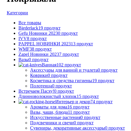
Категории
Все
товары
Biederlack
19 продукт
Gefu Новинки 2023
0 продукт
IVV
8 продукт
PAPPEL НОВИНКИ 2023
13 продукт
WMF
38 продукт
Zapel Новинки 2023
7 продукт
Вазы
0 продукт
Ванная
102 продукт
Аксессуары для ванной и туалета
0 продукт
Коврики
0 продукт
Косметика и средства гигиены
19 продукт
Полотенца
0 продукт
Встречаем Пасху!
0 продукт
Длинноволокнистый хлопок
15 продукт
Интерьер и декор
74 продукт
Ароматы для дома
16 продукт
Вазы, чаши, блюда
11 продукт
Искусственные растения
0 продукт
Подсвечники и свечи
0 продукт
Сувениры, декоративные аксессуары
0 продукт