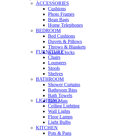
ACCESSORIES
Cushions
Photo Frames
Bean Bags
Home Telephones
BEDROOM
Bed Cushions
Duvets & Pillows
Throws & Blankets
FURNITURE
Alarm Clocks
Chairs
Loungers
Stools
Shelves
BATHROOM
Shower Curtains
Bathroom Bins
Bath Towels
LIGHTING
Bath Mats
Ceiling Lighting
Wall Lights
Floor Lamps
Light Bulbs
KITCHEN
Pots & Pans