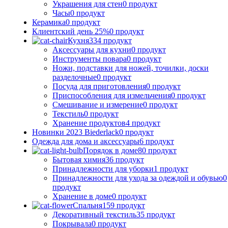
Украшения для стен
0 продукт
Часы
0 продукт
Керамика
0 продукт
Клиентский день 25%
0 продукт
Кухня
334 продукт
Аксессуары для кухни
0 продукт
Инструменты повара
0 продукт
Ножи, подставки для ножей, точилки, доски
разделочные
0 продукт
Посуда для приготовления
0 продукт
Приспособления для измельчения
0 продукт
Смешивание и измерение
0 продукт
Текстиль
0 продукт
Хранение продуктов
4 продукт
Новинки 2023 Biederlack
0 продукт
Одежда для дома и аксессуары
6 продукт
Порядок в доме
80 продукт
Бытовая химия
36 продукт
Принадлежности для уборки
1 продукт
Принадлежности для ухода за одеждой и обувью
0
продукт
Хранение в доме
0 продукт
Спальня
159 продукт
Декоративный текстиль
35 продукт
Покрывала
0 продукт