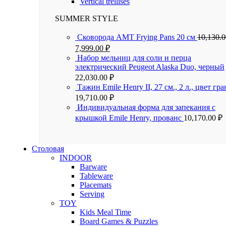
Vertical trellises
SUMMER STYLE
Сковорода AMT Frying Pans 20 см
10,130.
7,999.00
₽
Набор мельниц для соли и перца
электрический Peugeot Alaska Duo, черный
22,030.00
₽
Тажин Emile Henry II, 27 см., 2 л., цвет гра
19,710.00
₽
Индивидуальная форма для запекания с
крышкой Emile Henry, прованс
10,170.00
₽
Столовая
INDOOR
Barware
Tableware
Placemats
Serving
TOY
Kids Meal Time
Board Games & Puzzles