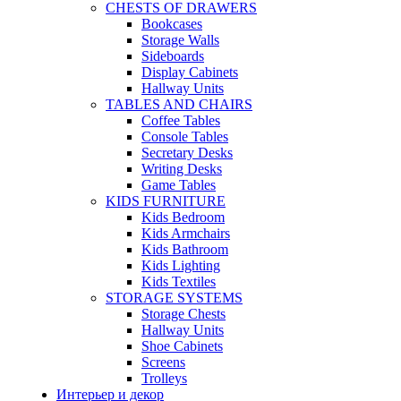
CHESTS OF DRAWERS
Bookcases
Storage Walls
Sideboards
Display Cabinets
Hallway Units
TABLES AND CHAIRS
Coffee Tables
Console Tables
Secretary Desks
Writing Desks
Game Tables
KIDS FURNITURE
Kids Bedroom
Kids Armchairs
Kids Bathroom
Kids Lighting
Kids Textiles
STORAGE SYSTEMS
Storage Chests
Hallway Units
Shoe Cabinets
Screens
Trolleys
Интерьер и декор