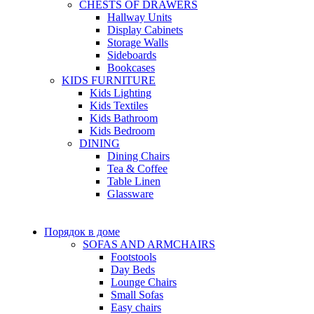
CHESTS OF DRAWERS
Hallway Units
Display Cabinets
Storage Walls
Sideboards
Bookcases
KIDS FURNITURE
Kids Lighting
Kids Textiles
Kids Bathroom
Kids Bedroom
DINING
Dining Chairs
Tea & Coffee
Table Linen
Glassware
Порядок в доме
SOFAS AND ARMCHAIRS
Footstools
Day Beds
Lounge Chairs
Small Sofas
Easy chairs