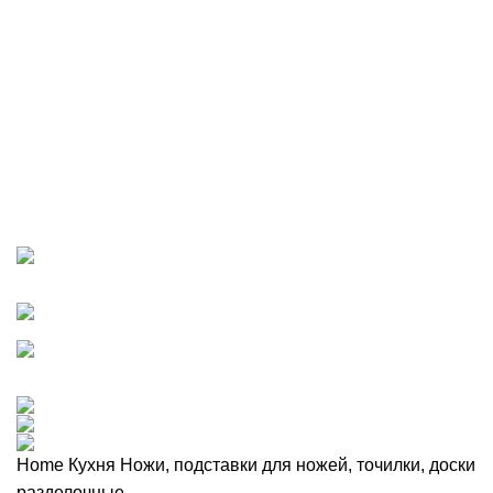
Ножи, подставки для ножей,
точилки, доски разделочные
Категории
ВСЕ
ТОВАРЫ
BIEDERLACK
19 ПРОДУКТ
GEFU НОВИНКИ 2023
0 ПРОДУКТ
IVV
8 ПРОДУКТ
PAPPEL НОВИНКИ 2023
13 ПРОДУКТ
WMF
38 ПРОДУКТ
ZAPEL НОВИНКИ 2023
7 ПРОДУКТ
ВАЗЫ
0 ПРОДУКТ
ВАННАЯ
102 ПРОДУКТ
ВСТРЕЧАЕМ ПАСХУ!
0 ПРОДУКТ
ДЛИННОВОЛОКНИСТЫЙ ХЛОПОК
15 ПРОДУКТ
ИНТЕРЬЕР И ДЕКОР
74 ПРОДУКТ
КЕРАМИКА
0 ПРОДУКТ
КЛИЕНТСКИЙ ДЕНЬ 25%
0 ПРОДУКТ
КУХНЯ
334 ПРОДУКТ
НОВИНКИ 2023 BIEDERLACK
0 ПРОДУКТ
ОДЕЖДА ДЛЯ ДОМА И АКСЕССУАРЫ
6 ПРОДУКТ
ПОРЯДОК В ДОМЕ
80 ПРОДУКТ
СПАЛЬНЯ
159 ПРОДУКТ
СТОЛОВАЯ
359 ПРОДУКТ
Home
Кухня
Ножи, подставки для ножей, точилки, доски
разделочные