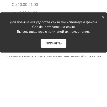
Ср 10.00-21.00
Чт 10.00-21.00
×
Для повышения удобства сайта мы используем файлы
Пт 10.00-21.00
Cookie, оставаясь на сайте
Вы соглашаетесь с политикой их применения
.
Сб 10.00-21.00
Вс 10.00-21.00
ПРИНЯТЬ
2025 Eurodom-kzn
Обращаем ваше внимание на то, что данный интернет-
сайт, а также вся информация о товарах и ценах,
предоставленная на нём, носит исключительно
информационный характер и ни при каких условиях не
является публичной офертой, определяемой
положениями Статьи 437 Гражданского кодекса
Российской Федерации.
Цены на сайте могут быть неактуальные, уточняйте
цены у продавцов.