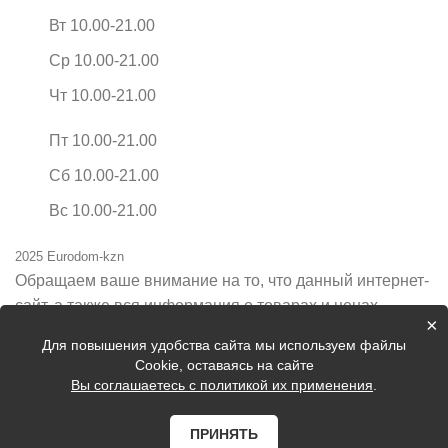
Вт 10.00-21.00
Ср 10.00-21.00
Чт 10.00-21.00
Пт 10.00-21.00
Сб 10.00-21.00
Вс 10.00-21.00
2025 Eurodom-kzn
Обращаем ваше внимание на то, что данный интернет-
сайт, а также вся информация о товарах и ценах,
×
предоставленная на нём, носит исключительно
Для повышения удобства сайта мы используем файлы
информационный характер и ни при каких условиях не
Cookie, оставаясь на сайте
является публичной офертой, определяемой
Вы соглашаетесь с политикой их применения
.
положениями Статьи 437 Гражданского кодекса
Российской Федерации.
ПРИНЯТЬ