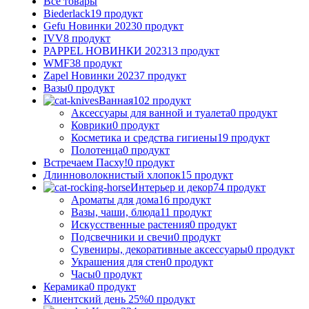
Все
товары
Biederlack
19 продукт
Gefu Новинки 2023
0 продукт
IVV
8 продукт
PAPPEL НОВИНКИ 2023
13 продукт
WMF
38 продукт
Zapel Новинки 2023
7 продукт
Вазы
0 продукт
Ванная
102 продукт
Аксессуары для ванной и туалета
0 продукт
Коврики
0 продукт
Косметика и средства гигиены
19 продукт
Полотенца
0 продукт
Встречаем Пасху!
0 продукт
Длинноволокнистый хлопок
15 продукт
Интерьер и декор
74 продукт
Ароматы для дома
16 продукт
Вазы, чаши, блюда
11 продукт
Искусственные растения
0 продукт
Подсвечники и свечи
0 продукт
Сувениры, декоративные аксессуары
0 продукт
Украшения для стен
0 продукт
Часы
0 продукт
Керамика
0 продукт
Клиентский день 25%
0 продукт