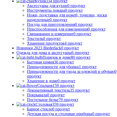
Кухня
334 продукт
Аксессуары для кухни
0 продукт
Инструменты повара
0 продукт
Ножи, подставки для ножей, точилки, доски
разделочные
0 продукт
Посуда для приготовления
0 продукт
Приспособления для измельчения
0 продукт
Смешивание и измерение
0 продукт
Текстиль
0 продукт
Хранение продуктов
4 продукт
Новинки 2023 Biederlack
0 продукт
Одежда для дома и аксессуары
6 продукт
Порядок в доме
80 продукт
Бытовая химия
36 продукт
Принадлежности для уборки
1 продукт
Принадлежности для ухода за одеждой и обувью
0
продукт
Хранение в доме
0 продукт
Спальня
159 продукт
Декоративный текстиль
35 продукт
Покрывала
0 продукт
Постельное белье
79 продукт
Столовая
359 продукт
Барное стекло
0 продукт
Детская посуда и столовые приборы
0 продукт