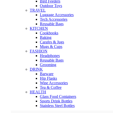
Bird Feeders
Outdoor Toys
TRAVEL
Luggage Accessories
Tech Accessories
Reusable Bags
KITCHEN
Cookbooks
Baking
Carafes & Jugs
Mugs & Cups
FASHION
Headphones
Reusable Bags
Grooming
DRINK
Barware
Hip Flasks
Wine Accessories
Tea & Coffee
HEALTH
Glass Food Containers
Sports Drink Bottles
Stainless Steel Bottles