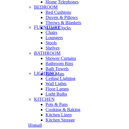
Home Telephones
BEDROOM
Bed Cushions
Duvets & Pillows
Throws & Blankets
FURNITURE
Alarm Clocks
Chairs
Loungers
Stools
Shelves
BATHROOM
Shower Curtains
Bathroom Bins
Bath Towels
LIGHTING
Bath Mats
Ceiling Lighting
Wall Lights
Floor Lamps
Light Bulbs
KITCHEN
Pots & Pans
Cooking & Baking
Kitchen Linen
Kitchen Storage
Новый