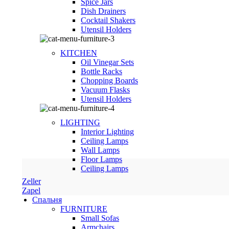
Spice Jars
Dish Drainers
Сocktail Shakers
Utensil Holders
KITCHEN
Oil Vinegar Sets
Bottle Racks
Chopping Boards
Vacuum Flasks
Utensil Holders
LIGHTING
Interior Lighting
Ceiling Lamps
Wall Lamps
Floor Lamps
Ceiling Lamps
Zeller
Zapel
Спальня
FURNITURE
Small Sofas
Armchairs