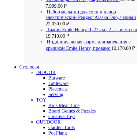
7,999.00
₽
Набор мельниц для соли и перца
электрический Peugeot Alaska Duo, черный
22,030.00
₽
Тажин Emile Henry II, 27 см., 2 л., цвет гра
19,710.00
₽
Индивидуальная форма для запекания с
крышкой Emile Henry, прованс
10,170.00
₽
Столовая
INDOOR
Barware
Tableware
Placemats
Serving
TOY
Kids Meal Time
Board Games & Puzzles
Creative Toys
OUTDOOR
Garden Tools
Pot Plants