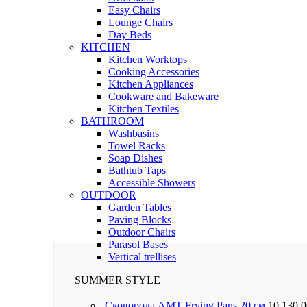
Easy Chairs
Lounge Chairs
Day Beds
KITCHEN
Kitchen Worktops
Cooking Accessories
Kitchen Appliances
Cookware and Bakeware
Kitchen Textiles
BATHROOM
Washbasins
Towel Racks
Soap Dishes
Bathtub Taps
Accessible Showers
OUTDOOR
Garden Tables
Paving Blocks
Outdoor Chairs
Parasol Bases
Vertical trellises
SUMMER STYLE
Сковорода AMT Frying Pans 20 см
10,130.