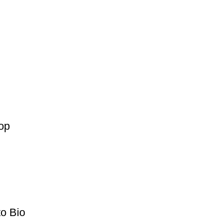
op
o Bio