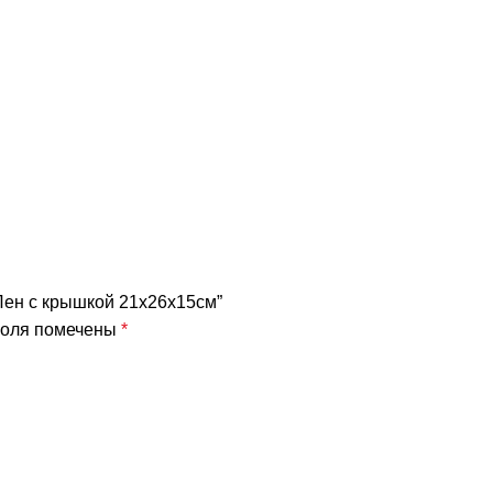
e Лен с крышкой 21x26x15см”
поля помечены
*