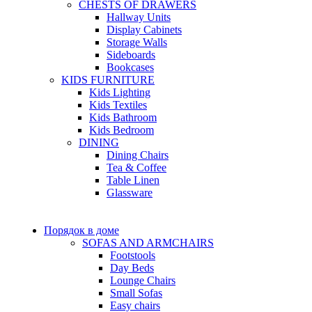
CHESTS OF DRAWERS
Hallway Units
Display Cabinets
Storage Walls
Sideboards
Bookcases
KIDS FURNITURE
Kids Lighting
Kids Textiles
Kids Bathroom
Kids Bedroom
DINING
Dining Chairs
Tea & Coffee
Table Linen
Glassware
Порядок в доме
SOFAS AND ARMCHAIRS
Footstools
Day Beds
Lounge Chairs
Small Sofas
Easy chairs