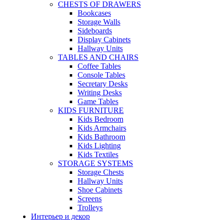
CHESTS OF DRAWERS
Bookcases
Storage Walls
Sideboards
Display Cabinets
Hallway Units
TABLES AND CHAIRS
Coffee Tables
Console Tables
Secretary Desks
Writing Desks
Game Tables
KIDS FURNITURE
Kids Bedroom
Kids Armchairs
Kids Bathroom
Kids Lighting
Kids Textiles
STORAGE SYSTEMS
Storage Chests
Hallway Units
Shoe Cabinets
Screens
Trolleys
Интерьер и декор