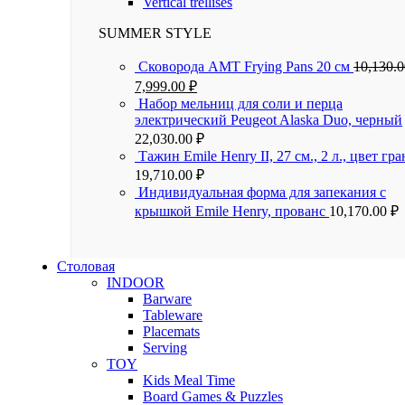
Vertical trellises
SUMMER STYLE
Сковорода AMT Frying Pans 20 см
10,130.
7,999.00
₽
Набор мельниц для соли и перца
электрический Peugeot Alaska Duo, черный
22,030.00
₽
Тажин Emile Henry II, 27 см., 2 л., цвет гра
19,710.00
₽
Индивидуальная форма для запекания с
крышкой Emile Henry, прованс
10,170.00
₽
Столовая
INDOOR
Barware
Tableware
Placemats
Serving
TOY
Kids Meal Time
Board Games & Puzzles