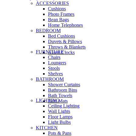
ACCESSORIES
Cushions
Photo Frames
Bean Bags
Home Telephones
BEDROOM
Bed Cushions
Duvets & Pillows
Throws & Blankets
FURNITURE
Alarm Clocks
Chairs
Loungers
Stools
Shelves
BATHROOM
Shower Curtains
Bathroom Bins
Bath Towels
LIGHTING
Bath Mats
Ceiling Lighting
Wall Lights
Floor Lamps
Light Bulbs
KITCHEN
Pots & Pans