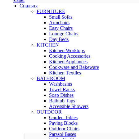
Zapel
Спальня
FURNITURE
Small Sofas
Armchairs
Easy Chairs
Lounge Chairs
Day Beds
KITCHEN
Kitchen Worktops
Cooking Accessories
Kitchen Appliances
Cookware and Bakeware
Kitchen Textiles
BATHROOM
Washbasins
Towel Racks
Soap Dishes
Bathtub Taps
Accessible Showers
OUTDOOR
Garden Tables
Paving Blocks
Outdoor Chairs
Parasol Bases