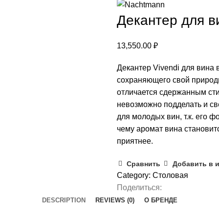
Декантер для в
13,550.00
₽
Декантер Vivendi для вина 
сохраняющего свой природн
отличается сдержанным стил
невозможно подделать и све
для молодых вин, т.к. его 
чему аромат вина становитс
приятнее.
Сравнить
Добавить в 
Category:
Столовая
Поделиться:
DESCRIPTION
REVIEWS (0)
О БРЕНДЕ