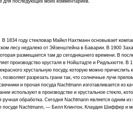
ере для последующих моих комментариев.
В 1834 году стекловар Майкл Нахтманн основывает комп
ком лесу недалеко от Эйзенштейна в Баварии. В 1900 Зах
которая размещается там до сегодняшнего времени. В пос
ет производство хрусталя в Нойштадте и Ридльхютте. В 1
екрасного хрустальную посуду, которую можно причислить 
 позволяет разрезать грани так, что солнечные лучи прел
дсвечники и прочая посуда Nachtmann изготавливается из 
пании используют в производстве и хрустальное стекло, кот
 ручная обработка. Сегодня Nachtmann является одним из
 посуде Nachtmann, — Билл Клинтон, Клаудия Шиффер и мн