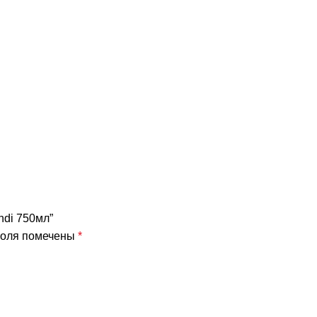
endi 750мл”
поля помечены
*