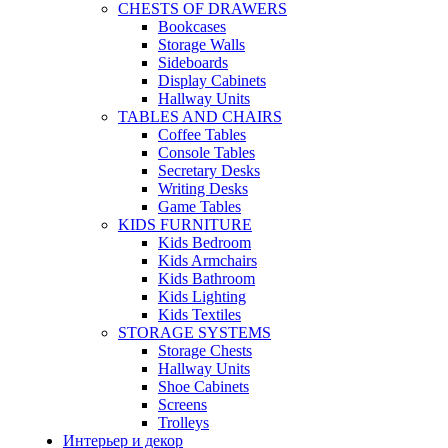
CHESTS OF DRAWERS
Bookcases
Storage Walls
Sideboards
Display Cabinets
Hallway Units
TABLES AND CHAIRS
Coffee Tables
Console Tables
Secretary Desks
Writing Desks
Game Tables
KIDS FURNITURE
Kids Bedroom
Kids Armchairs
Kids Bathroom
Kids Lighting
Kids Textiles
STORAGE SYSTEMS
Storage Chests
Hallway Units
Shoe Cabinets
Screens
Trolleys
Интерьер и декор