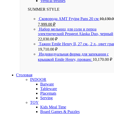
Vertical trellises
SUMMER STYLE
Сковорода AMT Frying Pans 20 см
10,130.
7,999.00
₽
Набор мельниц для соли и перца
электрический Peugeot Alaska Duo, черный
22,030.00
₽
Тажин Emile Henry II, 27 см., 2 л., цвет гра
19,710.00
₽
Индивидуальная форма для запекания с
крышкой Emile Henry, прованс
10,170.00
₽
Столовая
INDOOR
Barware
Tableware
Placemats
Serving
TOY
Kids Meal Time
Board Games & Puzzles