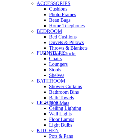
ACCESSORIES
Cushions
Photo Frames
Bean Bags
Home Telephones
BEDROOM
Bed Cushions
Duvets & Pillows
Throws & Blankets
FURNITURE
Alarm Clocks
Chairs
Loungers
Stools
Shelves
BATHROOM
Shower Curtains
Bathroom Bins
Bath Towels
LIGHTING
Bath Mats
Ceiling Lighting
Wall Lights
Floor Lamps
Light Bulbs
KITCHEN
Pots & Pans