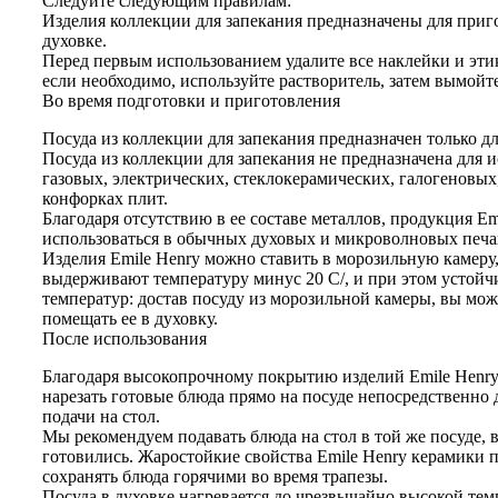
Следуйте следующим правилам:
Изделия коллекции для запекания предназначены для приг
духовке.
Перед первым использованием удалите все наклейки и эти
если необходимо, используйте растворитель, затем вымойте
Во время подготовки и приготовления
Посуда из коллекции для запекания предназначен только дл
Посуда из коллекции для запекания не предназначена для 
газовых, электрических, стеклокерамических, галогеновы
конфорках плит.
Благодаря отсутствию в ее составе металлов, продукция Em
использоваться в обычных духовых и микроволновых печа
Изделия Emile Henry можно ставить в морозильную камеру
выдерживают температуру минус 20 C/, и при этом устойч
температур: достав посуду из морозильной камеры, вы мож
помещать ее в духовку.
После использования
Благодаря высокопрочному покрытию изделий Emile Henry
нарезать готовые блюда прямо на посуде непосредственно 
подачи на стол.
Мы рекомендуем подавать блюда на стол в той же посуде, 
готовились. Жаростойкие свойства Emile Henry керамики 
сохранять блюда горячими во время трапезы.
Посуда в духовке нагревается до чрезвычайно высокой тем