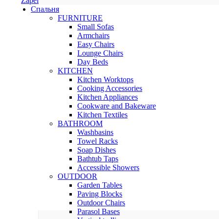
Zapel
Спальня
FURNITURE
Small Sofas
Armchairs
Easy Chairs
Lounge Chairs
Day Beds
KITCHEN
Kitchen Worktops
Cooking Accessories
Kitchen Appliances
Cookware and Bakeware
Kitchen Textiles
BATHROOM
Washbasins
Towel Racks
Soap Dishes
Bathtub Taps
Accessible Showers
OUTDOOR
Garden Tables
Paving Blocks
Outdoor Chairs
Parasol Bases