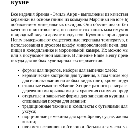
кухне
Все изделия бренда «Эмиль Анри» выполнены из качеств
керамики на основе глины из коммуны Марсиньи на юге Б
добавлением минеральных оксидов. Они обеспечивают бе
качество приготовления, позволяют сохранить максимум в
природный вкус и аромат продуктов. Кухонные принадлеж
Henry выдерживают существенные перепады температур, п
использования в духовом шкафу, микроволновой печи, для
пищи в холодильнике и морозильной камере. Их можно м
или в посудомоечной машине. В линейке Emile Henry пред
посуда для любых кулинарных экспериментов:
формы для пирогов, наборы для выпечки хлеба;
керамические кастрюли для тушения, в том числе мо
для использования на любых видах плит, кроме инд
стильные емкости «Эмили Хенри» разного размера с
деревянными крышками для хранения сыпучих проду
открытые и закрытые формы для запекания курицы, 
специальная посуда для лазаньи;
традиционные тажины и комплекты с бутылками для
уксуса;
порционные рамекины для крем-брюле, суфле, жюль
кокота;
предметы сервировки (солонки, бутыли для масла, ук