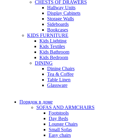
CHESTS OF DRAWERS
Hallway Units
Display Cabinets
Storage Walls
Sideboards
Bookcases
KIDS FURNITURE
Kids Lighting
Kids Textiles
Kids Bathroom
Kids Bedroom
DINING
Dining Chairs
Tea & Coffee
Table Linen
Glassware
Порядок в доме
SOFAS AND ARMCHAIRS
Footstools
Day Beds
Lounge Chairs
Small Sofas
Easy chairs