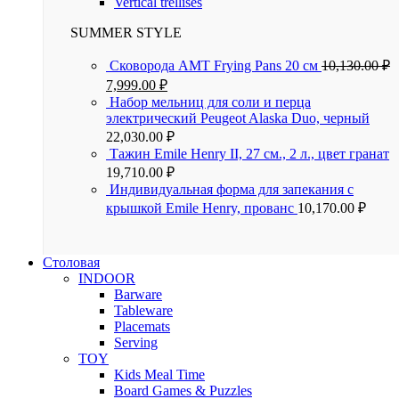
Vertical trellises
SUMMER STYLE
Сковорода AMT Frying Pans 20 см
10,130.00
₽
7,999.00
₽
Набор мельниц для соли и перца
электрический Peugeot Alaska Duo, черный
22,030.00
₽
Тажин Emile Henry II, 27 см., 2 л., цвет гранат
19,710.00
₽
Индивидуальная форма для запекания с
крышкой Emile Henry, прованс
10,170.00
₽
Столовая
INDOOR
Barware
Tableware
Placemats
Serving
TOY
Kids Meal Time
Board Games & Puzzles