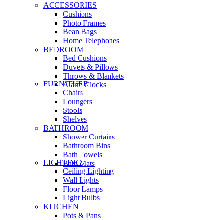
ACCESSORIES
Cushions
Photo Frames
Bean Bags
Home Telephones
BEDROOM
Bed Cushions
Duvets & Pillows
Throws & Blankets
FURNITURE
Alarm Clocks
Chairs
Loungers
Stools
Shelves
BATHROOM
Shower Curtains
Bathroom Bins
Bath Towels
LIGHTING
Bath Mats
Ceiling Lighting
Wall Lights
Floor Lamps
Light Bulbs
KITCHEN
Pots & Pans