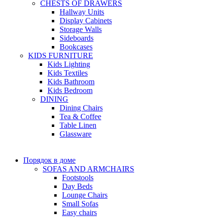
CHESTS OF DRAWERS
Hallway Units
Display Cabinets
Storage Walls
Sideboards
Bookcases
KIDS FURNITURE
Kids Lighting
Kids Textiles
Kids Bathroom
Kids Bedroom
DINING
Dining Chairs
Tea & Coffee
Table Linen
Glassware
Порядок в доме
SOFAS AND ARMCHAIRS
Footstools
Day Beds
Lounge Chairs
Small Sofas
Easy chairs