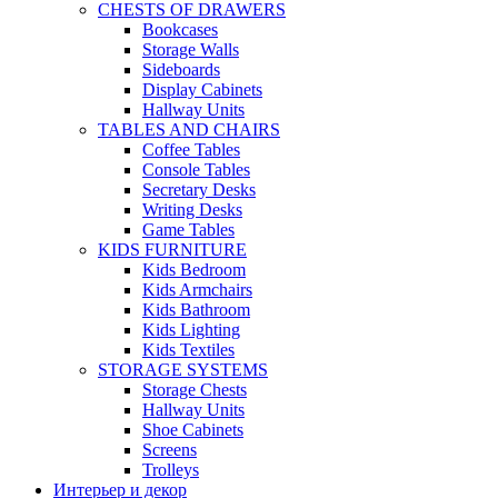
CHESTS OF DRAWERS
Bookcases
Storage Walls
Sideboards
Display Cabinets
Hallway Units
TABLES AND CHAIRS
Coffee Tables
Console Tables
Secretary Desks
Writing Desks
Game Tables
KIDS FURNITURE
Kids Bedroom
Kids Armchairs
Kids Bathroom
Kids Lighting
Kids Textiles
STORAGE SYSTEMS
Storage Chests
Hallway Units
Shoe Cabinets
Screens
Trolleys
Интерьер и декор