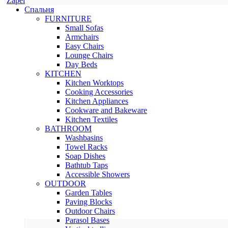
Zapel
Спальня
FURNITURE
Small Sofas
Armchairs
Easy Chairs
Lounge Chairs
Day Beds
KITCHEN
Kitchen Worktops
Cooking Accessories
Kitchen Appliances
Cookware and Bakeware
Kitchen Textiles
BATHROOM
Washbasins
Towel Racks
Soap Dishes
Bathtub Taps
Accessible Showers
OUTDOOR
Garden Tables
Paving Blocks
Outdoor Chairs
Parasol Bases