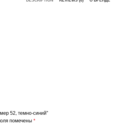
DESCRIPTION
REVIEWS (0)
О БРЕНДЕ
змер 52, темно-синий”
поля помечены
*