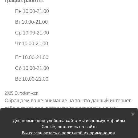
График работы:
Пн 10.00-21.00
Вт 10.00-21.00
Ср 10.00-21.00
Чт 10.00-21.00
Пт 10.00-21.00
Сб 10.00-21.00
Вс 10.00-21.00
2025 Eurodom-kzn
Обращаем ваше внимание на то, что данный интернет-
сайт, а также вся информация о товарах и ценах,
×
предоставленная на нём, носит исключительно
Для повышения удобства сайта мы используем файлы
информационный характер и ни при каких условиях не
Cookie, оставаясь на сайте
является публичной офертой, определяемой
Вы соглашаетесь с политикой их применения
.