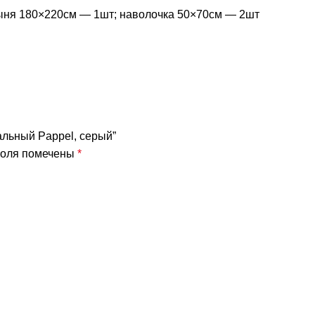
ыня 180×220см — 1шт; наволочка 50×70см — 2шт
спальный Pappel, серый”
поля помечены
*