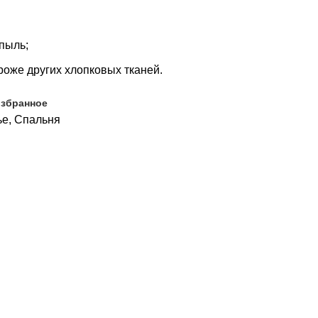
 пыль;
роже других хлопковых тканей.
избранное
ье
,
Спальня