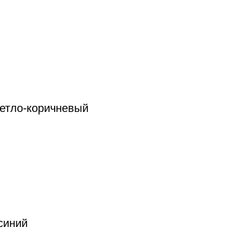
ветло-коричневый
синий