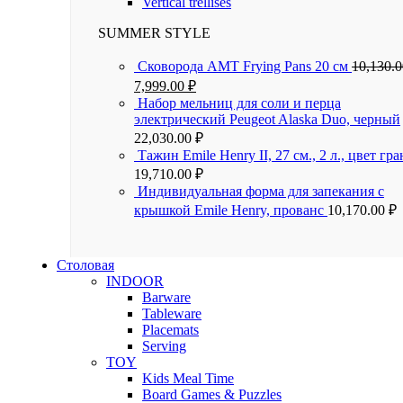
Vertical trellises
SUMMER STYLE
Сковорода AMT Frying Pans 20 см
10,130.
7,999.00
₽
Набор мельниц для соли и перца
электрический Peugeot Alaska Duo, черный
22,030.00
₽
Тажин Emile Henry II, 27 см., 2 л., цвет гра
19,710.00
₽
Индивидуальная форма для запекания с
крышкой Emile Henry, прованс
10,170.00
₽
Столовая
INDOOR
Barware
Tableware
Placemats
Serving
TOY
Kids Meal Time
Board Games & Puzzles