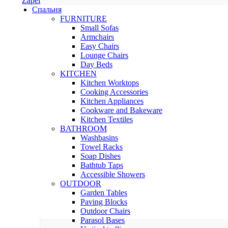
Zapel
Спальня
FURNITURE
Small Sofas
Armchairs
Easy Chairs
Lounge Chairs
Day Beds
KITCHEN
Kitchen Worktops
Cooking Accessories
Kitchen Appliances
Cookware and Bakeware
Kitchen Textiles
BATHROOM
Washbasins
Towel Racks
Soap Dishes
Bathtub Taps
Accessible Showers
OUTDOOR
Garden Tables
Paving Blocks
Outdoor Chairs
Parasol Bases