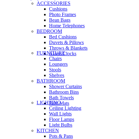
ACCESSORIES
Cushions
Photo Frames
Bean Bags
Home Telephones
BEDROOM
Bed Cushions
Duvets & Pillows
Throws & Blankets
FURNITURE
Alarm Clocks
Chairs
Loungers
Stools
Shelves
BATHROOM
Shower Curtains
Bathroom Bins
Bath Towels
LIGHTING
Bath Mats
Ceiling Lighting
Wall Lights
Floor Lamps
Light Bulbs
KITCHEN
Pots & Pans