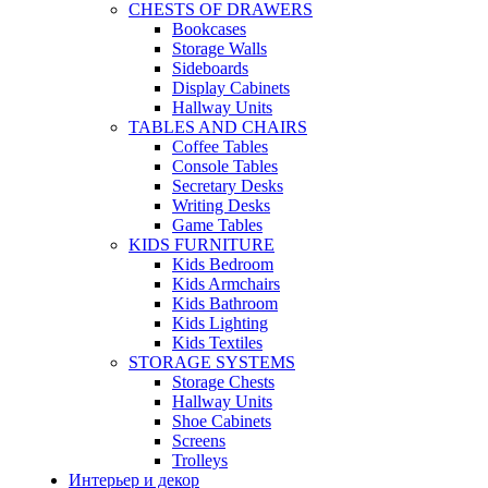
CHESTS OF DRAWERS
Bookcases
Storage Walls
Sideboards
Display Cabinets
Hallway Units
TABLES AND CHAIRS
Coffee Tables
Console Tables
Secretary Desks
Writing Desks
Game Tables
KIDS FURNITURE
Kids Bedroom
Kids Armchairs
Kids Bathroom
Kids Lighting
Kids Textiles
STORAGE SYSTEMS
Storage Chests
Hallway Units
Shoe Cabinets
Screens
Trolleys
Интерьер и декор