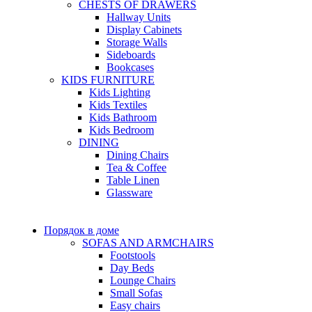
CHESTS OF DRAWERS
Hallway Units
Display Cabinets
Storage Walls
Sideboards
Bookcases
KIDS FURNITURE
Kids Lighting
Kids Textiles
Kids Bathroom
Kids Bedroom
DINING
Dining Chairs
Tea & Coffee
Table Linen
Glassware
Порядок в доме
SOFAS AND ARMCHAIRS
Footstools
Day Beds
Lounge Chairs
Small Sofas
Easy chairs