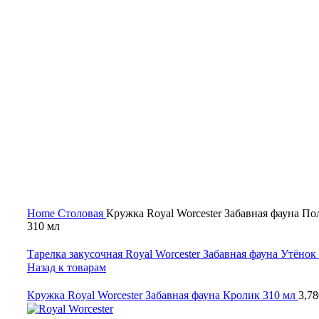
Нажмите, чтобы увеличить
Home
Столовая
Кружка Royal Worcester Забавная фауна П
310 мл
Тарелка закусочная Royal Worcester Забавная фауна Утёнок
Назад к товарам
Кружка Royal Worcester Забавная фауна Кролик 310 мл
3,7