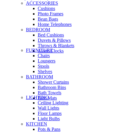
ACCESSORIES
Cushions
Photo Frames
Bean Bags
Home Telephones
BEDROOM
Bed Cushions
Duvets & Pillows
Throws & Blankets
FURNITURE
Alarm Clocks
Chairs
Loungers
Stools
Shelves
BATHROOM
Shower Curtains
Bathroom Bins
Bath Towels
LIGHTING
Bath Mats
Ceiling Lighting
Wall Lights
Floor Lamps
Light Bulbs
KITCHEN
Pots & Pans