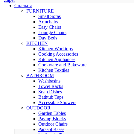
Zapel
Спальня
FURNITURE
Small Sofas
Armchairs
Easy Chairs
Lounge Chairs
Day Beds
KITCHEN
Kitchen Worktops
Cooking Accessories
Kitchen Appliances
Cookware and Bakeware
Kitchen Textiles
BATHROOM
Washbasins
Towel Racks
Soap Dishes
Bathtub Taps
Accessible Showers
OUTDOOR
Garden Tables
Paving Blocks
Outdoor Chairs
Parasol Bases