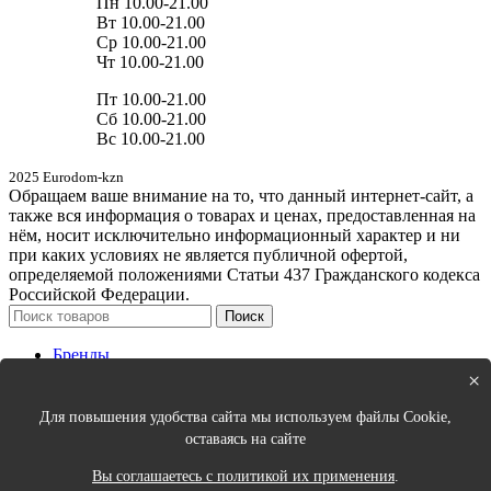
Пн 10.00-21.00
Вт 10.00-21.00
Ср 10.00-21.00
Чт 10.00-21.00
Пт 10.00-21.00
Сб 10.00-21.00
Вс 10.00-21.00
2025 Eurodom-kzn
Обращаем ваше внимание на то, что данный интернет-сайт, а
также вся информация о товарах и ценах, предоставленная на
нём, носит исключительно информационный характер и ни
при каких условиях не является публичной офертой,
определяемой положениями Статьи 437 Гражданского кодекса
Российской Федерации.
Поиск
Бренды
Новинки
×
Кухня
Спальня
Для повышения удобства сайта мы используем файлы Cookie,
Столовая
оставаясь на сайте
Ванная
Порядок в доме
Вы соглашаетесь с политикой их применения
.