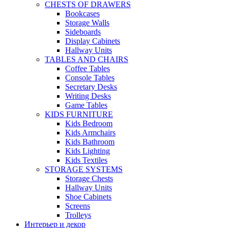
CHESTS OF DRAWERS
Bookcases
Storage Walls
Sideboards
Display Cabinets
Hallway Units
TABLES AND CHAIRS
Coffee Tables
Console Tables
Secretary Desks
Writing Desks
Game Tables
KIDS FURNITURE
Kids Bedroom
Kids Armchairs
Kids Bathroom
Kids Lighting
Kids Textiles
STORAGE SYSTEMS
Storage Chests
Hallway Units
Shoe Cabinets
Screens
Trolleys
Интерьер и декор