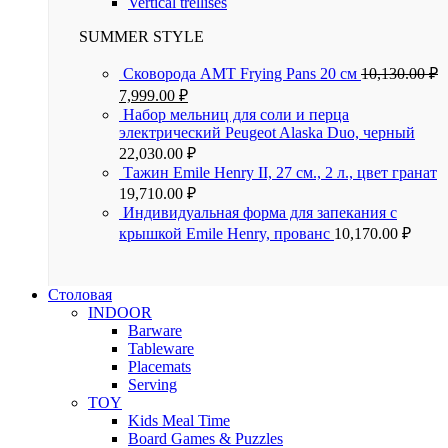
Vertical trellises
SUMMER STYLE
Сковорода AMT Frying Pans 20 см
10,130.00
₽
7,999.00
₽
Набор мельниц для соли и перца
электрический Peugeot Alaska Duo, черный
22,030.00
₽
Тажин Emile Henry II, 27 см., 2 л., цвет гранат
19,710.00
₽
Индивидуальная форма для запекания с
крышкой Emile Henry, прованс
10,170.00
₽
Столовая
INDOOR
Barware
Tableware
Placemats
Serving
TOY
Kids Meal Time
Board Games & Puzzles