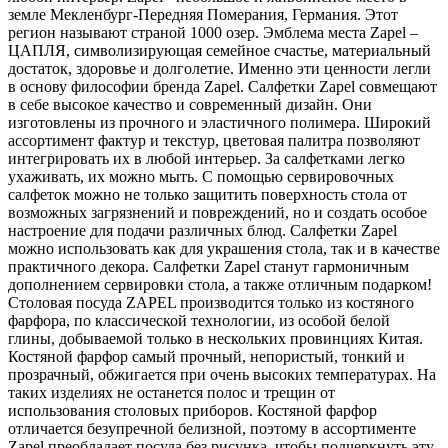
земле Мекленбург-Передняя Померания, Германия. Этот
регион называют страной 1000 озер. Эмблема места Zapel –
ЦАПЛЯ, символизирующая семейное счастье, материальный
достаток, здоровье и долголетие. Именно эти ценности легли
в основу философии бренда Zapel. Салфетки Zapel совмещают
в себе высокое качество и современный дизайн. Они
изготовлены из прочного и эластичного полимера. Широкий
ассортимент фактур и текстур, цветовая палитра позволяют
интегрировать их в любой интерьер. За салфетками легко
ухаживать, их можно мыть. С помощью сервировочных
салфеток можно не только защитить поверхность стола от
возможных загрязнений и повреждений, но и создать особое
настроение для подачи различных блюд. Салфетки Zapel
можно использовать как для украшения стола, так и в качестве
практичного декора. Салфетки Zapel станут гармоничным
дополнением сервировки стола, а также отличным подарком!
Столовая посуда ZAPEL производится только из костяного
фарфора, по классической технологии, из особой белой
глины, добываемой только в нескольких провинциях Китая.
Костяной фарфор самый прочный, непористый, тонкий и
прозрачный, обжигается при очень высоких температурах. На
таких изделиях не останется полос и трещин от
использования столовых приборов. Костяной фарфор
отличается безупречной белизной, поэтому в ассортименте
Zapel преобладает посуда без рисунка, чтобы подчеркнуть эту