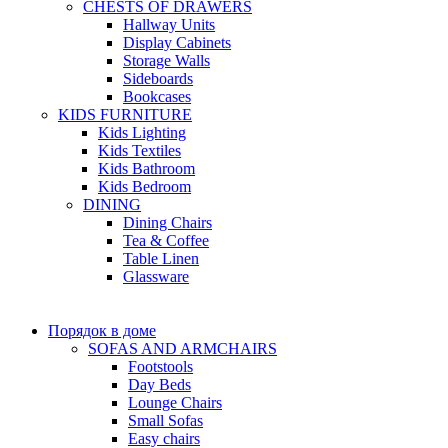
CHESTS OF DRAWERS
Hallway Units
Display Cabinets
Storage Walls
Sideboards
Bookcases
KIDS FURNITURE
Kids Lighting
Kids Textiles
Kids Bathroom
Kids Bedroom
DINING
Dining Chairs
Tea & Coffee
Table Linen
Glassware
Порядок в доме
SOFAS AND ARMCHAIRS
Footstools
Day Beds
Lounge Chairs
Small Sofas
Easy chairs