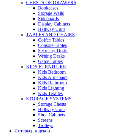
CHESTS OF DRAWERS
Bookcases
Storage Walls
Sideboards
Display Cabinets
Hallway Units
TABLES AND CHAIRS
Coffee Tables
Console Tables
Secretary Desks
Writing Desks
Game Tables
KIDS FURNITURE
Kids Bedroom
Kids Armchairs
Kids Bathroom
Kids Lighting
Kids Textiles
STORAGE SYSTEMS
Storage Chests
Hallway Units
Shoe Cabinets
Screens
Trolleys
Интерьер и декор