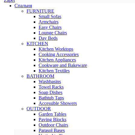
Zapel
Спальня
FURNITURE
Small Sofas
Armchairs
Easy Chairs
Lounge Chairs
Day Beds
KITCHEN
Kitchen Worktops
Cooking Accessories
Kitchen Appliances
Cookware and Bakeware
Kitchen Textiles
BATHROOM
Washbasins
Towel Racks
Soap Dishes
Bathtub Taps
Accessible Showers
OUTDOOR
Garden Tables
Paving Blocks
Outdoor Chairs
Parasol Bases