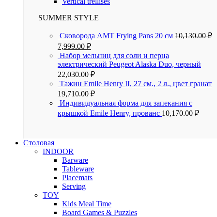
Vertical trellises
SUMMER STYLE
Сковорода AMT Frying Pans 20 см
10,130.00
₽
7,999.00
₽
Набор мельниц для соли и перца
электрический Peugeot Alaska Duo, черный
22,030.00
₽
Тажин Emile Henry II, 27 см., 2 л., цвет гранат
19,710.00
₽
Индивидуальная форма для запекания с
крышкой Emile Henry, прованс
10,170.00
₽
Столовая
INDOOR
Barware
Tableware
Placemats
Serving
TOY
Kids Meal Time
Board Games & Puzzles