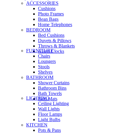
ACCESSORIES
Cushions
Photo Frames
Bean Bags
Home Telephones
BEDROOM
Bed Cushions
Duvets & Pillows
Throws & Blankets
FURNITURE
Alarm Clocks
Chairs
Loungers
Stools
Shelves
BATHROOM
Shower Curtains
Bathroom Bins
Bath Towels
LIGHTING
Bath Mats
Ceiling Lighting
Wall Lights
Floor Lamps
Light Bulbs
KITCHEN
Pots & Pans