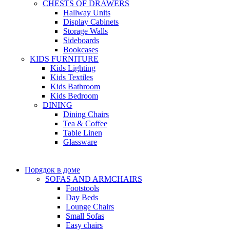
CHESTS OF DRAWERS
Hallway Units
Display Cabinets
Storage Walls
Sideboards
Bookcases
KIDS FURNITURE
Kids Lighting
Kids Textiles
Kids Bathroom
Kids Bedroom
DINING
Dining Chairs
Tea & Coffee
Table Linen
Glassware
Порядок в доме
SOFAS AND ARMCHAIRS
Footstools
Day Beds
Lounge Chairs
Small Sofas
Easy chairs