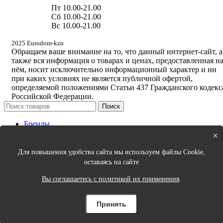
Пт 10.00-21.00
Сб 10.00-21.00
Вс 10.00-21.00
2025 Eurodom-kzn
Обращаем ваше внимание на то, что данный интернет-сайт, а
также вся информация о товарах и ценах, предоставленная н
нём, носит исключительно информационный характер и ни
при каких условиях не является публичной офертой,
определяемой положениями Статьи 437 Гражданского кодекс
Российской Федерации.
Поиск
Бренды
Новинки
×
Кухня
Спальня
Для повышения удобства сайта мы используем файлы Cookie,
Столовая
оставаясь на сайте
Ванная
Порядок в доме
Вы соглашаетесь с политикой их применения
.
Интерьер и декор
Одежда для дома и аксессуары
Принять
Цены на сайте могут быть неактуальные, уточняйте цены у
продавцов.