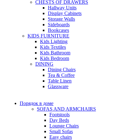
CHESTS OF DRAWERS
Hallway Units
Display Cabinets
Storage Walls
Sideboards
Bookcases
KIDS FURNITURE
Kids Lighting
Kids Textiles
Kids Bathroom
Kids Bedroom
DINING
Dining Chairs
Tea & Coffee
Table Linen
Glassware
Порядок в доме
SOFAS AND ARMCHAIRS
Footstools
Day Beds
Lounge Chairs
Small Sofas
Easy chairs