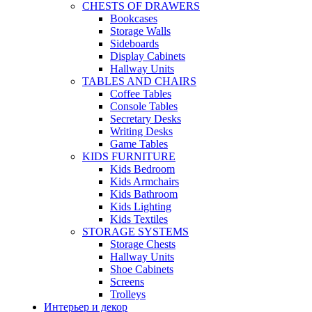
CHESTS OF DRAWERS
Bookcases
Storage Walls
Sideboards
Display Cabinets
Hallway Units
TABLES AND CHAIRS
Coffee Tables
Console Tables
Secretary Desks
Writing Desks
Game Tables
KIDS FURNITURE
Kids Bedroom
Kids Armchairs
Kids Bathroom
Kids Lighting
Kids Textiles
STORAGE SYSTEMS
Storage Chests
Hallway Units
Shoe Cabinets
Screens
Trolleys
Интерьер и декор