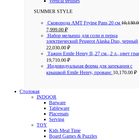
Vertical trellises
SUMMER STYLE
Сковорода AMT Frying Pans 20 см
10,130.
7,999.00
₽
Набор мельниц для соли и перца
электрический Peugeot Alaska Duo, черный
22,030.00
₽
Тажин Emile Henry II, 27 см., 2 л., цвет гра
19,710.00
₽
Индивидуальная форма для запекания с
крышкой Emile Henry, прованс
10,170.00
₽
Столовая
INDOOR
Barware
Tableware
Placemats
Serving
TOY
Kids Meal Time
Board Games & Puzzles