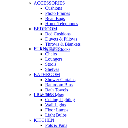
ACCESSORIES
Cushions
Photo Frames
Bean Bags
Home Telephones
BEDROOM
Bed Cushions
Duvets & Pillows
Throws & Blankets
FURNITURE
Alarm Clocks
Chairs
Loungers
Stools
Shelves
BATHROOM
Shower Curtains
Bathroom Bins
Bath Towels
LIGHTING
Bath Mats
Ceiling Lighting
Wall Lights
Floor Lamps
Light Bulbs
KITCHEN
Pots & Pans