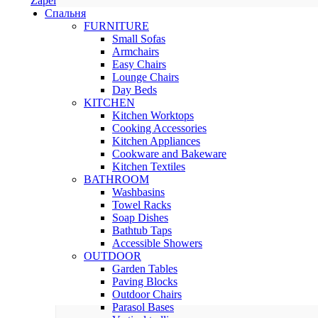
Zapel
Спальня
FURNITURE
Small Sofas
Armchairs
Easy Chairs
Lounge Chairs
Day Beds
KITCHEN
Kitchen Worktops
Cooking Accessories
Kitchen Appliances
Cookware and Bakeware
Kitchen Textiles
BATHROOM
Washbasins
Towel Racks
Soap Dishes
Bathtub Taps
Accessible Showers
OUTDOOR
Garden Tables
Paving Blocks
Outdoor Chairs
Parasol Bases