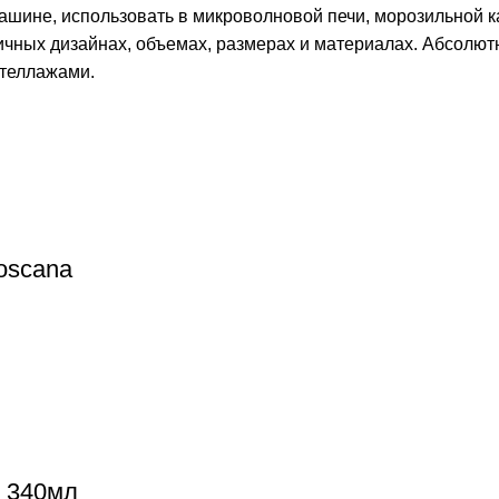
ашине, использовать в микроволновой печи, морозильной к
личных дизайнах, объемах, размерах и материалах. Абсолют
стеллажами.
oscana
s 340мл