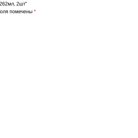
e 262мл, 2шт”
поля помечены
*