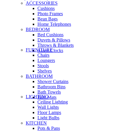
ACCESSORIES
Cushions
Photo Frames
Bean Bags
Home Telephones
BEDROOM
Bed Cushions
Duvets & Pillows
Throws & Blankets
FURNITURE
Alarm Clocks
Chairs
Loungers
Stools
Shelves
BATHROOM
Shower Curtains
Bathroom Bins
Bath Towels
LIGHTING
Bath Mats
Ceiling Lighting
Wall Lights
Floor Lamps
Light Bulbs
KITCHEN
Pots & Pans