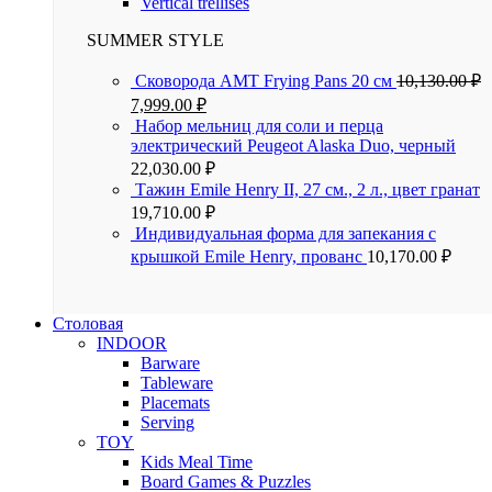
Vertical trellises
SUMMER STYLE
Сковорода AMT Frying Pans 20 см
10,130.00
₽
7,999.00
₽
Набор мельниц для соли и перца
электрический Peugeot Alaska Duo, черный
22,030.00
₽
Тажин Emile Henry II, 27 см., 2 л., цвет гранат
19,710.00
₽
Индивидуальная форма для запекания с
крышкой Emile Henry, прованс
10,170.00
₽
Столовая
INDOOR
Barware
Tableware
Placemats
Serving
TOY
Kids Meal Time
Board Games & Puzzles