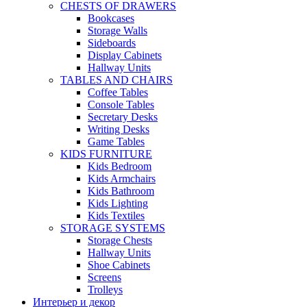
CHESTS OF DRAWERS
Bookcases
Storage Walls
Sideboards
Display Cabinets
Hallway Units
TABLES AND CHAIRS
Coffee Tables
Console Tables
Secretary Desks
Writing Desks
Game Tables
KIDS FURNITURE
Kids Bedroom
Kids Armchairs
Kids Bathroom
Kids Lighting
Kids Textiles
STORAGE SYSTEMS
Storage Chests
Hallway Units
Shoe Cabinets
Screens
Trolleys
Интерьер и декор