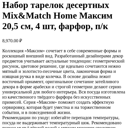
Набор тарелок десертных
Mix&Match Home Максим
20,5 см, 4 шт, фарфор, п/к
8,970.00
₽
Коллекция «Максим» сочетает в себе современные формы и
роскошный внешний вид. Разработанный дизайнерами декор
предметов учитывает актуальные тенденции: геометрический
рисунок, цветовое решение, где идеально сочетаются нежно
мятный и золотисто-песочные цвета, лаконичная форма и
изящная ручка в виде колечка. В основе дизайна лежит
восточный орнамент, оригинальное сочетание затейливого
декора в форме арабески и строгой геометрии делают серию
универсальной для любого интерьера. Вся посуда изготовлена
из качественного твёрдого фарфора без искусственных
примесей. Серия «Максим» поможет создать эффектную
сервировку, которая будет уместна и на торжественном
событии, и в повседневной жизни.
Рекомендации по уходу: избегайте перепадов температуры,
посуда не выдерживает температурный шок. Рекомендовано
ручное мытьё тёплой водой с мягким моющим средством.