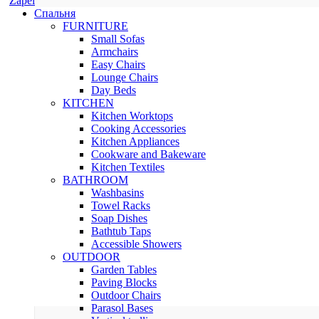
Zapel
Спальня
FURNITURE
Small Sofas
Armchairs
Easy Chairs
Lounge Chairs
Day Beds
KITCHEN
Kitchen Worktops
Cooking Accessories
Kitchen Appliances
Cookware and Bakeware
Kitchen Textiles
BATHROOM
Washbasins
Towel Racks
Soap Dishes
Bathtub Taps
Accessible Showers
OUTDOOR
Garden Tables
Paving Blocks
Outdoor Chairs
Parasol Bases