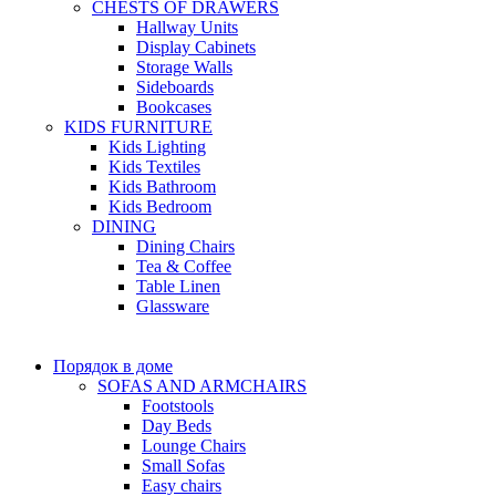
CHESTS OF DRAWERS
Hallway Units
Display Cabinets
Storage Walls
Sideboards
Bookcases
KIDS FURNITURE
Kids Lighting
Kids Textiles
Kids Bathroom
Kids Bedroom
DINING
Dining Chairs
Tea & Coffee
Table Linen
Glassware
Порядок в доме
SOFAS AND ARMCHAIRS
Footstools
Day Beds
Lounge Chairs
Small Sofas
Easy chairs