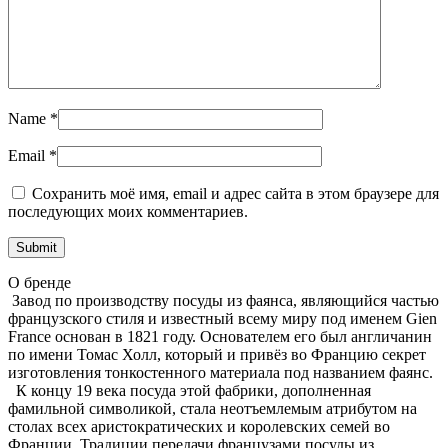
Name
*
Email
*
Сохранить моё имя, email и адрес сайта в этом браузере для
последующих моих комментариев.
О бренде
Завод по производству посуды из фаянса, являющийся частью
французского стиля и известный всему миру под именем Gien
France основан в 1821 году. Основателем его был англичанин
по имени Томас Холл, который и привёз во Францию секрет
изготовления тонкостенного материала под названием фаянс.
К концу 19 века посуда этой фабрики, дополненная
фамильной символикой, стала неотъемлемым атрибутом на
столах всех аристократических и королевских семей во
Франции. Традиции передачи французами посуды из