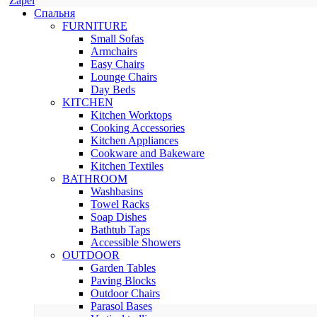
Zapel
Спальня
FURNITURE
Small Sofas
Armchairs
Easy Chairs
Lounge Chairs
Day Beds
KITCHEN
Kitchen Worktops
Cooking Accessories
Kitchen Appliances
Cookware and Bakeware
Kitchen Textiles
BATHROOM
Washbasins
Towel Racks
Soap Dishes
Bathtub Taps
Accessible Showers
OUTDOOR
Garden Tables
Paving Blocks
Outdoor Chairs
Parasol Bases