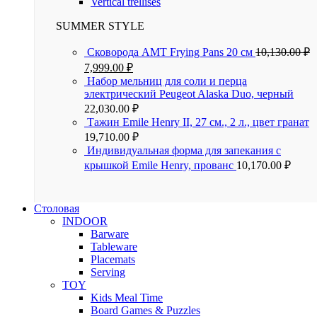
Vertical trellises
SUMMER STYLE
Сковорода AMT Frying Pans 20 см
10,130.00
₽
7,999.00
₽
Набор мельниц для соли и перца
электрический Peugeot Alaska Duo, черный
22,030.00
₽
Тажин Emile Henry II, 27 см., 2 л., цвет гранат
19,710.00
₽
Индивидуальная форма для запекания с
крышкой Emile Henry, прованс
10,170.00
₽
Столовая
INDOOR
Barware
Tableware
Placemats
Serving
TOY
Kids Meal Time
Board Games & Puzzles