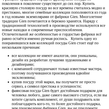
поколения в поколение существуют до сих пор. Купить
красивую столовую посуду во все времена считалось модно и
престижно, многие семейные коллекции пополняются из года
в год новыми экземплярами от фабрики Gien. Многолетние
традиции Gien почитаются и бережно хранятся. Наряду с
традиционной технологией в производстве используются все
новые находки и современные приспособления.
Отличительной же особенностью и гордостью фабрики всё
равно остаётся именно ручная роспись. Купить одну из
понравившихся вам коллекций посуды Gien стоит ещё по
нескольким причинам:
все коллекции не имеют аналогов, они уникальны,
дизайн их разработан лучшими художниками и
дизайнерами;
с компанией сотрудничают только известные мастера,
поэтому получившиеся произведения вдвойне
эксклюзивны;
купив посуду этой марки, вы получаете не просто
сервиз, а символ престижа и успешности;
фаянсовая посуда Gien будет достойным подарком для
человека любого, даже самого высокого статуса, если вы
хотите сделать комплимент, от души поздравить или
поблагодарить кого-то, то более достойного подарка,
чем произведение фабрики Gien, вы не придумаете.