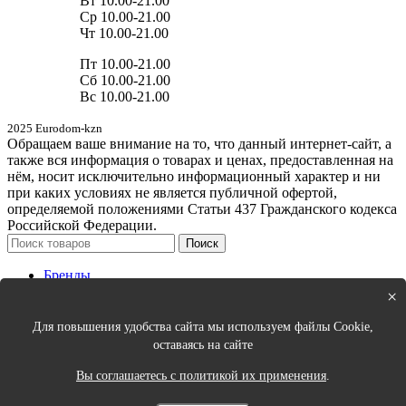
Вт 10.00-21.00
Ср 10.00-21.00
Чт 10.00-21.00
Пт 10.00-21.00
Сб 10.00-21.00
Вс 10.00-21.00
2025 Eurodom-kzn
Обращаем ваше внимание на то, что данный интернет-сайт, а
также вся информация о товарах и ценах, предоставленная на
нём, носит исключительно информационный характер и ни
при каких условиях не является публичной офертой,
определяемой положениями Статьи 437 Гражданского кодекса
Российской Федерации.
Поиск
Бренды
Новинки
×
Кухня
Спальня
Для повышения удобства сайта мы используем файлы Cookie,
Столовая
оставаясь на сайте
Ванная
Порядок в доме
Вы соглашаетесь с политикой их применения
.
Интерьер и декор
Одежда для дома и аксессуары