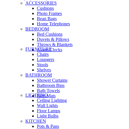
ACCESSORIES
Cushions
Photo Frames
Bean Bags
Home Telephones
BEDROOM
Bed Cushions
Duvets & Pillows
Throws & Blankets
FURNITURE
Alarm Clocks
Chairs
Loungers
Stools
Shelves
BATHROOM
Shower Curtains
Bathroom Bins
Bath Towels
LIGHTING
Bath Mats
Ceiling Lighting
Wall Lights
Floor Lamps
Light Bulbs
KITCHEN
Pots & Pans