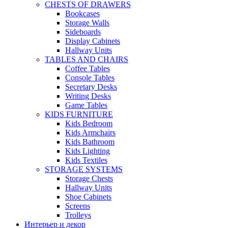
CHESTS OF DRAWERS
Bookcases
Storage Walls
Sideboards
Display Cabinets
Hallway Units
TABLES AND CHAIRS
Coffee Tables
Console Tables
Secretary Desks
Writing Desks
Game Tables
KIDS FURNITURE
Kids Bedroom
Kids Armchairs
Kids Bathroom
Kids Lighting
Kids Textiles
STORAGE SYSTEMS
Storage Chests
Hallway Units
Shoe Cabinets
Screens
Trolleys
Интерьер и декор