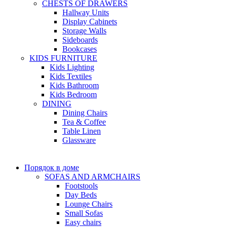
CHESTS OF DRAWERS
Hallway Units
Display Cabinets
Storage Walls
Sideboards
Bookcases
KIDS FURNITURE
Kids Lighting
Kids Textiles
Kids Bathroom
Kids Bedroom
DINING
Dining Chairs
Tea & Coffee
Table Linen
Glassware
Порядок в доме
SOFAS AND ARMCHAIRS
Footstools
Day Beds
Lounge Chairs
Small Sofas
Easy chairs