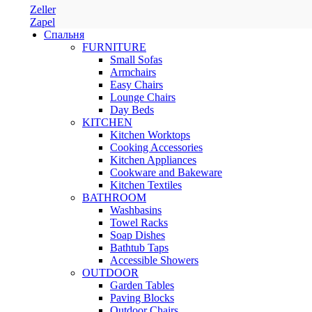
Zeller
Zapel
Спальня
FURNITURE
Small Sofas
Armchairs
Easy Chairs
Lounge Chairs
Day Beds
KITCHEN
Kitchen Worktops
Cooking Accessories
Kitchen Appliances
Cookware and Bakeware
Kitchen Textiles
BATHROOM
Washbasins
Towel Racks
Soap Dishes
Bathtub Taps
Accessible Showers
OUTDOOR
Garden Tables
Paving Blocks
Outdoor Chairs