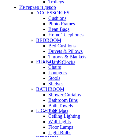
Trolleys
Интерьер и декор
ACCESSORIES
Cushions
Photo Frames
Bean Bags
Home Telephones
BEDROOM
Bed Cushions
Duvets & Pillows
Throws & Blankets
FURNITURE
Alarm Clocks
Chairs
Loungers
Stools
Shelves
BATHROOM
Shower Curtains
Bathroom Bins
Bath Towels
LIGHTING
Bath Mats
Ceiling Lighting
Wall Lights
Floor Lamps
Light Bulbs