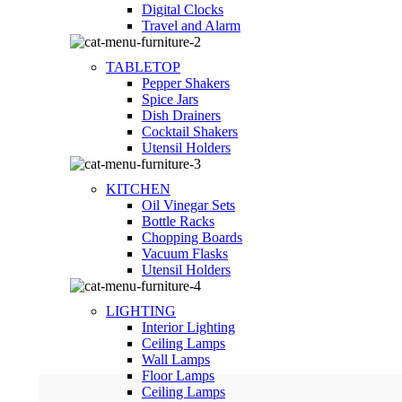
Digital Clocks
Travel and Alarm
TABLETOP
Pepper Shakers
Spice Jars
Dish Drainers
Сocktail Shakers
Utensil Holders
KITCHEN
Oil Vinegar Sets
Bottle Racks
Chopping Boards
Vacuum Flasks
Utensil Holders
LIGHTING
Interior Lighting
Ceiling Lamps
Wall Lamps
Floor Lamps
Ceiling Lamps