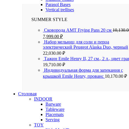
Parasol Bases
Vertical trellises
SUMMER STYLE
Сковорода AMT Frying Pans 20 см
10,130.
7,999.00
₽
Набор мельниц для соли и перца
электрический Peugeot Alaska Duo, черный
22,030.00
₽
Тажин Emile Henry II, 27 см., 2 л., цвет гра
19,710.00
₽
Индивидуальная форма для запекания с
крышкой Emile Henry, прованс
10,170.00
₽
Столовая
INDOOR
Barware
Tableware
Placemats
Serving
TOY