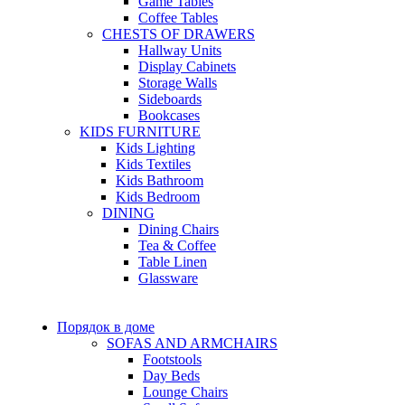
Game Tables
Coffee Tables
CHESTS OF DRAWERS
Hallway Units
Display Cabinets
Storage Walls
Sideboards
Bookcases
KIDS FURNITURE
Kids Lighting
Kids Textiles
Kids Bathroom
Kids Bedroom
DINING
Dining Chairs
Tea & Coffee
Table Linen
Glassware
Порядок в доме
SOFAS AND ARMCHAIRS
Footstools
Day Beds
Lounge Chairs