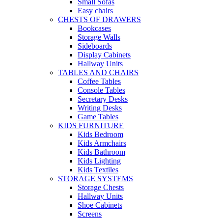
Small Sofas
Easy chairs
CHESTS OF DRAWERS
Bookcases
Storage Walls
Sideboards
Display Cabinets
Hallway Units
TABLES AND CHAIRS
Coffee Tables
Console Tables
Secretary Desks
Writing Desks
Game Tables
KIDS FURNITURE
Kids Bedroom
Kids Armchairs
Kids Bathroom
Kids Lighting
Kids Textiles
STORAGE SYSTEMS
Storage Chests
Hallway Units
Shoe Cabinets
Screens