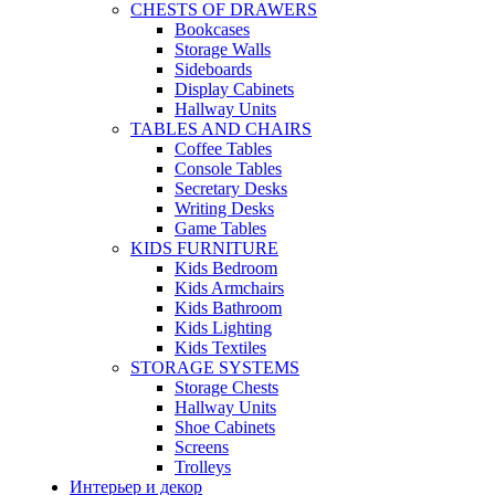
CHESTS OF DRAWERS
Bookcases
Storage Walls
Sideboards
Display Cabinets
Hallway Units
TABLES AND CHAIRS
Coffee Tables
Console Tables
Secretary Desks
Writing Desks
Game Tables
KIDS FURNITURE
Kids Bedroom
Kids Armchairs
Kids Bathroom
Kids Lighting
Kids Textiles
STORAGE SYSTEMS
Storage Chests
Hallway Units
Shoe Cabinets
Screens
Trolleys
Интерьер и декор