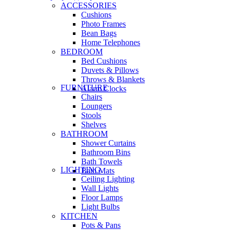
ACCESSORIES
Cushions
Photo Frames
Bean Bags
Home Telephones
BEDROOM
Bed Cushions
Duvets & Pillows
Throws & Blankets
FURNITURE
Alarm Clocks
Chairs
Loungers
Stools
Shelves
BATHROOM
Shower Curtains
Bathroom Bins
Bath Towels
LIGHTING
Bath Mats
Ceiling Lighting
Wall Lights
Floor Lamps
Light Bulbs
KITCHEN
Pots & Pans