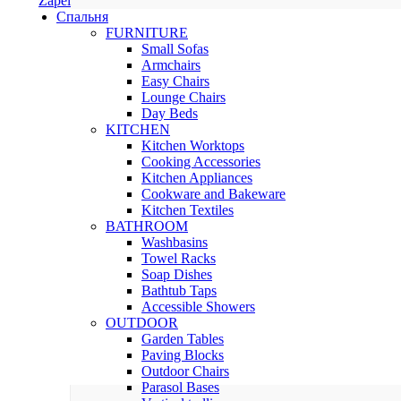
Zapel
Спальня
FURNITURE
Small Sofas
Armchairs
Easy Chairs
Lounge Chairs
Day Beds
KITCHEN
Kitchen Worktops
Cooking Accessories
Kitchen Appliances
Cookware and Bakeware
Kitchen Textiles
BATHROOM
Washbasins
Towel Racks
Soap Dishes
Bathtub Taps
Accessible Showers
OUTDOOR
Garden Tables
Paving Blocks
Outdoor Chairs
Parasol Bases