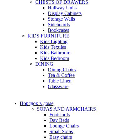
CHESTS OF DRAWERS
Hallway Units
Display Cabinets
Storage Walls
Sideboards
Bookcases
KIDS FURNITURE
Kids Lighting
Kids Textiles
Kids Bathroom
Kids Bedroom
DINING
Dining Chairs
Tea & Coffee
Table Linen
Glassware
Порядок в доме
SOFAS AND ARMCHAIRS
Footstools
Day Beds
Lounge Chairs
Small Sofas
Easy chairs