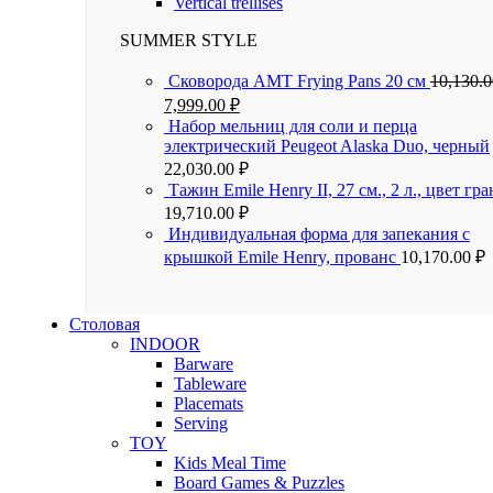
Vertical trellises
SUMMER STYLE
Сковорода AMT Frying Pans 20 см
10,130.
7,999.00
₽
Набор мельниц для соли и перца
электрический Peugeot Alaska Duo, черный
22,030.00
₽
Тажин Emile Henry II, 27 см., 2 л., цвет гра
19,710.00
₽
Индивидуальная форма для запекания с
крышкой Emile Henry, прованс
10,170.00
₽
Столовая
INDOOR
Barware
Tableware
Placemats
Serving
TOY
Kids Meal Time
Board Games & Puzzles