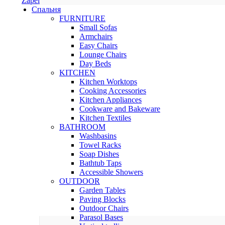
Zapel
Спальня
FURNITURE
Small Sofas
Armchairs
Easy Chairs
Lounge Chairs
Day Beds
KITCHEN
Kitchen Worktops
Cooking Accessories
Kitchen Appliances
Cookware and Bakeware
Kitchen Textiles
BATHROOM
Washbasins
Towel Racks
Soap Dishes
Bathtub Taps
Accessible Showers
OUTDOOR
Garden Tables
Paving Blocks
Outdoor Chairs
Parasol Bases