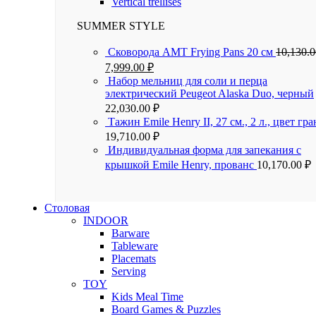
Vertical trellises
SUMMER STYLE
Сковорода AMT Frying Pans 20 см
10,130.
7,999.00
₽
Набор мельниц для соли и перца
электрический Peugeot Alaska Duo, черный
22,030.00
₽
Тажин Emile Henry II, 27 см., 2 л., цвет гра
19,710.00
₽
Индивидуальная форма для запекания с
крышкой Emile Henry, прованс
10,170.00
₽
Столовая
INDOOR
Barware
Tableware
Placemats
Serving
TOY
Kids Meal Time
Board Games & Puzzles