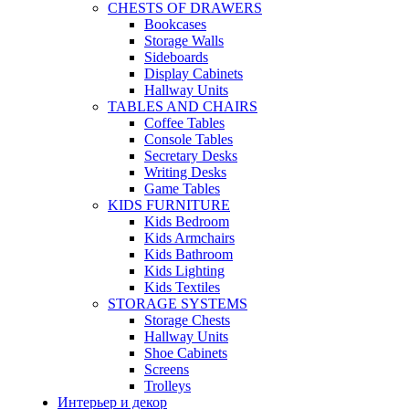
CHESTS OF DRAWERS
Bookcases
Storage Walls
Sideboards
Display Cabinets
Hallway Units
TABLES AND CHAIRS
Coffee Tables
Console Tables
Secretary Desks
Writing Desks
Game Tables
KIDS FURNITURE
Kids Bedroom
Kids Armchairs
Kids Bathroom
Kids Lighting
Kids Textiles
STORAGE SYSTEMS
Storage Chests
Hallway Units
Shoe Cabinets
Screens
Trolleys
Интерьер и декор