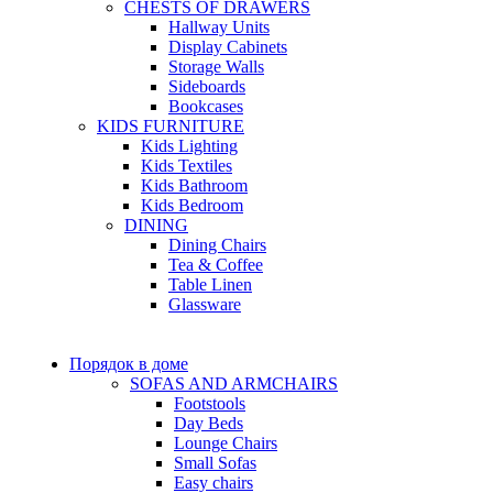
CHESTS OF DRAWERS
Hallway Units
Display Cabinets
Storage Walls
Sideboards
Bookcases
KIDS FURNITURE
Kids Lighting
Kids Textiles
Kids Bathroom
Kids Bedroom
DINING
Dining Chairs
Tea & Coffee
Table Linen
Glassware
Порядок в доме
SOFAS AND ARMCHAIRS
Footstools
Day Beds
Lounge Chairs
Small Sofas
Easy chairs