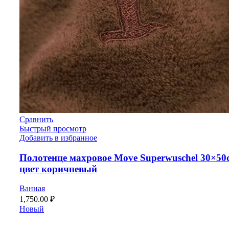
Сравнить
Быстрый просмотр
Добавить в избранное
Полотенце махровое Move Superwuschel 30×50
цвет коричневый
Ванная
1,750.00
₽
Новый