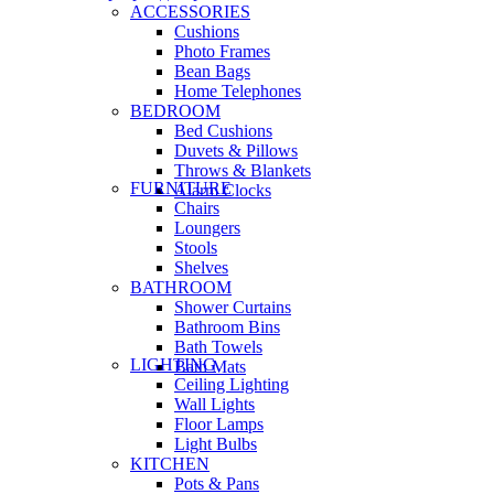
ACCESSORIES
Cushions
Photo Frames
Bean Bags
Home Telephones
BEDROOM
Bed Cushions
Duvets & Pillows
Throws & Blankets
FURNITURE
Alarm Clocks
Chairs
Loungers
Stools
Shelves
BATHROOM
Shower Curtains
Bathroom Bins
Bath Towels
LIGHTING
Bath Mats
Ceiling Lighting
Wall Lights
Floor Lamps
Light Bulbs
KITCHEN
Pots & Pans