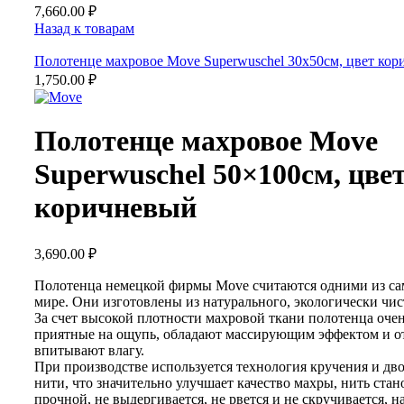
7,660.00
₽
Назад к товарам
Полотенце махровое Move Superwuschel 30x50см, цвет ко
1,750.00
₽
Полотенце махровое Move
Superwuschel 50×100см, цве
коричневый
3,690.00
₽
Полотенца немецкой фирмы Move считаются одними из с
мире. Они изготовлены из натурального, экологически чис
За счет высокой плотности махровой ткани полотенца очен
приятные на ощупь, обладают массирующим эффектом и о
впитывают влагу.
При производстве используется технология кручения и дв
нити, что значительно улучшает качество махры, нить стан
прочной, не выдергивается, не рвется и не скручивается, н