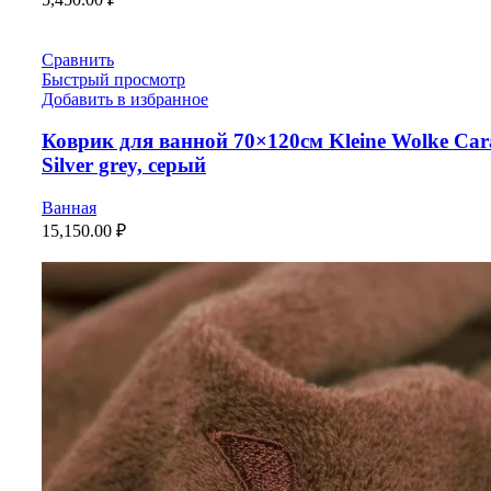
Сравнить
Быстрый просмотр
Добавить в избранное
Коврик для ванной 70×120см Kleine Wolke Car
Silver grey, серый
Ванная
15,150.00
₽