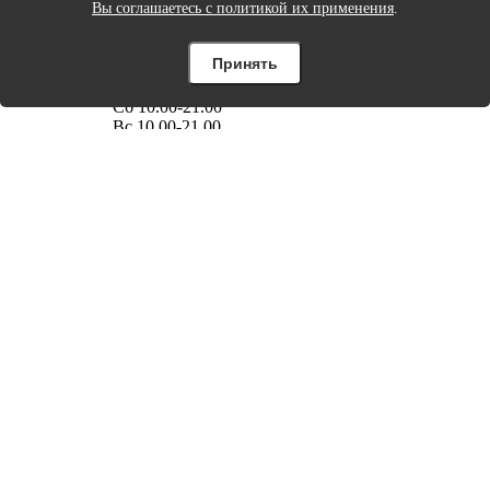
Вы соглашаетесь с политикой их применения
.
Вт 10.00-21.00
Ср 10.00-21.00
Чт 10.00-21.00
Принять
Пт 10.00-21.00
Сб 10.00-21.00
Вс 10.00-21.00
2025 Eurodom-kzn
Обращаем ваше внимание на то, что данный интернет-сайт, а
также вся информация о товарах и ценах, предоставленная н
нём, носит исключительно информационный характер и ни
при каких условиях не является публичной офертой,
определяемой положениями Статьи 437 Гражданского кодекс
Российской Федерации.
Поиск
Бренды
Новинки
Кухня
Спальня
Столовая
Ванная
Порядок в доме
Интерьер и декор