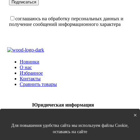
соглашаюсь на обработку персональных данных и
получение сообщений информационного характера
Новинки
О нас
Избранное
Контакты
Сравнить товары
Юридическая информация
Соглашение о конфиденциальности
×
Пользовательское соглашение
Для повышения удобства сайта мы используем файлы Cookie,
График работы:
оставаясь на сайте
Пн 10.00-21.00