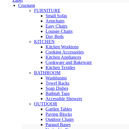
Zapel
Спальня
FURNITURE
Small Sofas
Armchairs
Easy Chairs
Lounge Chairs
Day Beds
KITCHEN
Kitchen Worktops
Cooking Accessories
Kitchen Appliances
Cookware and Bakeware
Kitchen Textiles
BATHROOM
Washbasins
Towel Racks
Soap Dishes
Bathtub Taps
Accessible Showers
OUTDOOR
Garden Tables
Paving Blocks
Outdoor Chairs
Parasol Bases