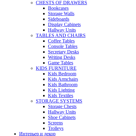
CHESTS OF DRAWERS
Bookcases
Storage Walls
Sideboards
Display Cabinets
Hallway Units
TABLES AND CHAIRS
Coffee Tables
Console Tables
Secretary Desks
Writing Desks
Game Tables
KIDS FURNITURE
Kids Bedroom
Kids Armchairs
Kids Bathroom
Kids Lighting
Kids Textiles
STORAGE SYSTEMS
Storage Chests
Hallway Units
Shoe Cabinets
Screens
Trolleys
Интерьер и декор