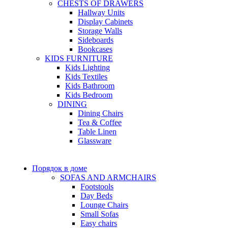
CHESTS OF DRAWERS
Hallway Units
Display Cabinets
Storage Walls
Sideboards
Bookcases
KIDS FURNITURE
Kids Lighting
Kids Textiles
Kids Bathroom
Kids Bedroom
DINING
Dining Chairs
Tea & Coffee
Table Linen
Glassware
Порядок в доме
SOFAS AND ARMCHAIRS
Footstools
Day Beds
Lounge Chairs
Small Sofas
Easy chairs