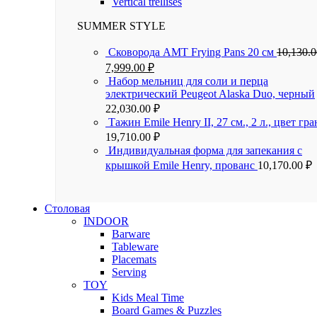
Vertical trellises
SUMMER STYLE
Сковорода AMT Frying Pans 20 см
10,130.
7,999.00
₽
Набор мельниц для соли и перца
электрический Peugeot Alaska Duo, черный
22,030.00
₽
Тажин Emile Henry II, 27 см., 2 л., цвет гра
19,710.00
₽
Индивидуальная форма для запекания с
крышкой Emile Henry, прованс
10,170.00
₽
Столовая
INDOOR
Barware
Tableware
Placemats
Serving
TOY
Kids Meal Time
Board Games & Puzzles