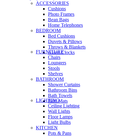
ACCESSORIES
Cushions
Photo Frames
Bean Bags
Home Telephones
BEDROOM
Bed Cushions
Duvets & Pillows
Throws & Blankets
FURNITURE
Alarm Clocks
Chairs
Loungers
Stools
Shelves
BATHROOM
Shower Curtains
Bathroom Bins
Bath Towels
LIGHTING
Bath Mats
Ceiling Lighting
Wall Lights
Floor Lamps
Light Bulbs
KITCHEN
Pots & Pans