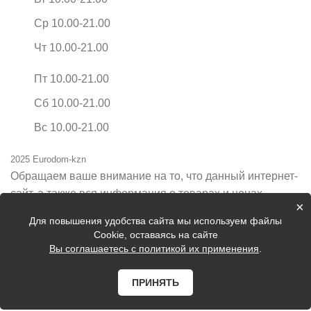
Ср 10.00-21.00
Чт 10.00-21.00
Пт 10.00-21.00
Сб 10.00-21.00
Вс 10.00-21.00
2025 Eurodom-kzn
Обращаем ваше внимание на то, что данный интернет-
сайт, а также вся информация о товарах и ценах,
×
предоставленная на нём, носит исключительно
Для повышения удобства сайта мы используем файлы
информационный характер и ни при каких условиях не
Cookie, оставаясь на сайте
является публичной офертой, определяемой
Вы соглашаетесь с политикой их применения
.
положениями Статьи 437 Гражданского кодекса
Российской Федерации.
ПРИНЯТЬ
Цены на сайте могут быть неактуальные, уточняйте