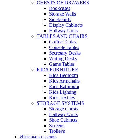
CHESTS OF DRAWERS
Bookcases
Storage Walls
Sideboards
Display Cabinets
Hallway Units
TABLES AND CHAIRS
Coffee Tables
Console Tables
Secretary Desks
Writing Desks
Game Tables
KIDS FURNITURE
Kids Bedroom
Kids Armchairs
Kids Bathroom
Kids Lighting
Kids Textiles
STORAGE SYSTEMS
Storage Chests
Hallway Units
Shoe Cabinets
Screens
Trolleys
Интерьер и декор