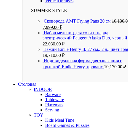
Vertical trellises
SUMMER STYLE
Сковорода AMT Frying Pans 20 см
10,130.
7,999.00
₽
Набор мельниц для соли и перца
электрический Peugeot Alaska Duo, черный
22,030.00
₽
Тажин Emile Henry II, 27 см., 2 л., цвет гра
19,710.00
₽
Индивидуальная форма для запекания с
крышкой Emile Henry, прованс
10,170.00
₽
Столовая
INDOOR
Barware
Tableware
Placemats
Serving
TOY
Kids Meal Time
Board Games & Puzzles