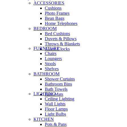
ACCESSORIES
Cushions
Photo Frames
Bean Bags
Home Telephones
BEDROOM
Bed Cushions
Duvets & Pillows
Throws & Blankets
FURNITURE
Alarm Clocks
Chairs
Loungers
Stools
Shelves
BATHROOM
Shower Curtains
Bathroom Bins
Bath Towels
LIGHTING
Bath Mats
Ceiling Lighting
Wall Lights
Floor Lamps
Light Bulbs
KITCHEN
Pots & Pans