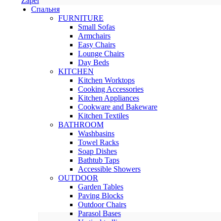
Zapel
Спальня
FURNITURE
Small Sofas
Armchairs
Easy Chairs
Lounge Chairs
Day Beds
KITCHEN
Kitchen Worktops
Cooking Accessories
Kitchen Appliances
Cookware and Bakeware
Kitchen Textiles
BATHROOM
Washbasins
Towel Racks
Soap Dishes
Bathtub Taps
Accessible Showers
OUTDOOR
Garden Tables
Paving Blocks
Outdoor Chairs
Parasol Bases