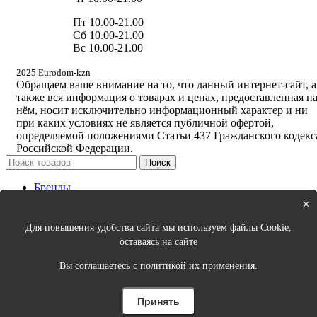
Пт 10.00-21.00
Сб 10.00-21.00
Вс 10.00-21.00
2025 Eurodom-kzn
Обращаем ваше внимание на то, что данный интернет-сайт, а
также вся информация о товарах и ценах, предоставленная н
нём, носит исключительно информационный характер и ни
при каких условиях не является публичной офертой,
определяемой положениями Статьи 437 Гражданского кодекс
Российской Федерации.
Поиск
Бренды
Новинки
×
Кухня
Спальня
Для повышения удобства сайта мы используем файлы Cookie,
Столовая
оставаясь на сайте
Ванная
Порядок в доме
Вы соглашаетесь с политикой их применения
.
Интерьер и декор
Одежда для дома и аксессуары
Принять
Цены на сайте могут быть неактуальные, уточняйте цены у