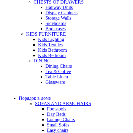
CHESTS OF DRAWERS
Hallway Units
Display Cabinets
Storage Walls
Sideboards
Bookcases
KIDS FURNITURE
Kids Lighting
Kids Textiles
Kids Bathroom
Kids Bedroom
DINING
Dining Chairs
Tea & Coffee
Table Linen
Glassware
Порядок в доме
SOFAS AND ARMCHAIRS
Footstools
Day Beds
Lounge Chairs
Small Sofas
Easy chairs