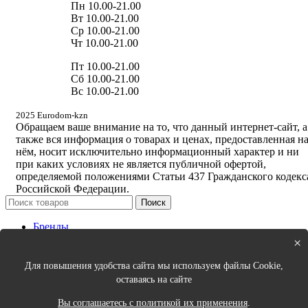
Пн 10.00-21.00
Вт 10.00-21.00
Ср 10.00-21.00
Чт 10.00-21.00
Пт 10.00-21.00
Сб 10.00-21.00
Вс 10.00-21.00
2025 Eurodom-kzn
Обращаем ваше внимание на то, что данный интернет-сайт, а
также вся информация о товарах и ценах, предоставленная н
нём, носит исключительно информационный характер и ни
при каких условиях не является публичной офертой,
определяемой положениями Статьи 437 Гражданского кодекс
Российской Федерации.
Поиск
Бренды
Новинки
×
Кухня
Спальня
Для повышения удобства сайта мы используем файлы Cookie,
Столовая
оставаясь на сайте
Ванная
Порядок в доме
Вы соглашаетесь с политикой их применения
.