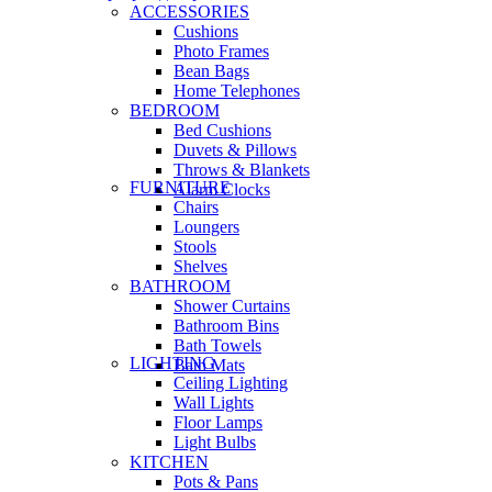
ACCESSORIES
Cushions
Photo Frames
Bean Bags
Home Telephones
BEDROOM
Bed Cushions
Duvets & Pillows
Throws & Blankets
FURNITURE
Alarm Clocks
Chairs
Loungers
Stools
Shelves
BATHROOM
Shower Curtains
Bathroom Bins
Bath Towels
LIGHTING
Bath Mats
Ceiling Lighting
Wall Lights
Floor Lamps
Light Bulbs
KITCHEN
Pots & Pans