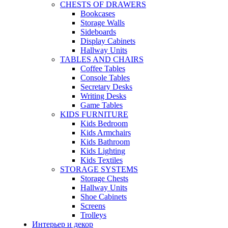
CHESTS OF DRAWERS
Bookcases
Storage Walls
Sideboards
Display Cabinets
Hallway Units
TABLES AND CHAIRS
Coffee Tables
Console Tables
Secretary Desks
Writing Desks
Game Tables
KIDS FURNITURE
Kids Bedroom
Kids Armchairs
Kids Bathroom
Kids Lighting
Kids Textiles
STORAGE SYSTEMS
Storage Chests
Hallway Units
Shoe Cabinets
Screens
Trolleys
Интерьер и декор