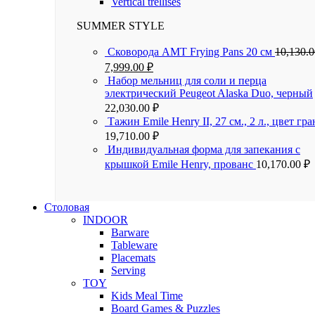
Vertical trellises
SUMMER STYLE
Сковорода AMT Frying Pans 20 см
10,130.
7,999.00
₽
Набор мельниц для соли и перца
электрический Peugeot Alaska Duo, черный
22,030.00
₽
Тажин Emile Henry II, 27 см., 2 л., цвет гра
19,710.00
₽
Индивидуальная форма для запекания с
крышкой Emile Henry, прованс
10,170.00
₽
Столовая
INDOOR
Barware
Tableware
Placemats
Serving
TOY
Kids Meal Time
Board Games & Puzzles