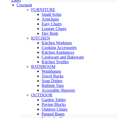
Zapel
Спальня
FURNITURE
Small Sofas
Armchairs
Easy Chairs
Lounge Chairs
Day Beds
KITCHEN
Kitchen Worktops
Cooking Accessories
Kitchen Appliances
Cookware and Bakeware
Kitchen Textiles
BATHROOM
Washbasins
Towel Racks
Soap Dishes
Bathtub Taps
Accessible Showers
OUTDOOR
Garden Tables
Paving Blocks
Outdoor Chairs
Parasol Bases