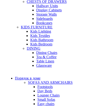
CHESTS OF DRAWERS
Hallway Units
Display Cabinets
Storage Walls
Sideboards
Bookcases
KIDS FURNITURE
Kids Lighting
Kids Textiles
Kids Bathroom
Kids Bedroom
DINING
Dining Chairs
Tea & Coffee
Table Linen
Glassware
Порядок в доме
SOFAS AND ARMCHAIRS
Footstools
Day Beds
Lounge Chairs
Small Sofas
Easy chairs