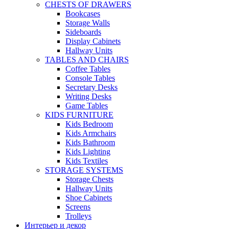
CHESTS OF DRAWERS
Bookcases
Storage Walls
Sideboards
Display Cabinets
Hallway Units
TABLES AND CHAIRS
Coffee Tables
Console Tables
Secretary Desks
Writing Desks
Game Tables
KIDS FURNITURE
Kids Bedroom
Kids Armchairs
Kids Bathroom
Kids Lighting
Kids Textiles
STORAGE SYSTEMS
Storage Chests
Hallway Units
Shoe Cabinets
Screens
Trolleys
Интерьер и декор