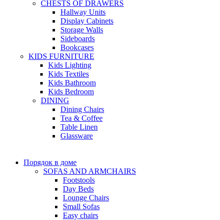
CHESTS OF DRAWERS
Hallway Units
Display Cabinets
Storage Walls
Sideboards
Bookcases
KIDS FURNITURE
Kids Lighting
Kids Textiles
Kids Bathroom
Kids Bedroom
DINING
Dining Chairs
Tea & Coffee
Table Linen
Glassware
Порядок в доме
SOFAS AND ARMCHAIRS
Footstools
Day Beds
Lounge Chairs
Small Sofas
Easy chairs