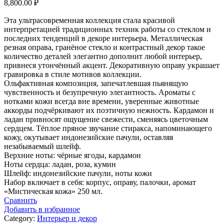
8,800.00
₽
Эта ультрасовременная коллекция стала красивой
интерпретацией традиционных техник работы со стеклом и
последних тенденций в декоре интерьера. Металлическая
резная оправа, гранёное стекло и контрастный декор такое
количество деталей элегантно дополнит любой интерьер,
привнеся утончённый акцент. Декоративную оправу украшает
гравировка в стиле мотивов коллекции.
Ольфактивная композиция, запечатлевшая пьянящую
чувственность и безупречную элегантность. Ароматы с
нотками кожи всегда вне времени, уверенные животные
аккорды подчёркивают их поэтичную нежность. Кардамон и
ладан привносят ощущение свежести, сменяясь цветочным
сердцем. Тёплое пряное звучание стиракса, напоминающего
кожу, окутывает индонезийские пачули, оставляя
незабываемый шлейф.
Верхние ноты: чёрные ягоды, кардамон
Ноты сердца: ладан, роза, кумин
Шлейф: индонезийские пачули, ноты кожи
Набор включает в себя: корпус, оправу, палочки, аромат
«Мистическая кожа» 250 мл.
Сравнить
Добавить в избранное
Category:
Интерьер и декор