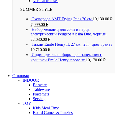
Vertical trellises
SUMMER STYLE
Сковорода AMT Frying Pans 20 см
10,130.00
₽
7,999.00
₽
Набор мельниц для соли и перца
электрический Peugeot Alaska Duo, черный
22,030.00
₽
Тажин Emile Henry II, 27 см., 2 л., цвет гранат
19,710.00
₽
Индивидуальная форма для запекания с
крышкой Emile Henry, прованс
10,170.00
₽
Столовая
INDOOR
Barware
Tableware
Placemats
Serving
TOY
Kids Meal Time
Board Games & Puzzles