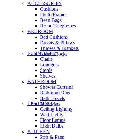
ACCESSORIES
Cushions
Photo Frames
Bean Bags
Home Telephones
BEDROOM
Bed Cushions
Duvets & Pillows
Throws & Blankets
FURNITURE
Alarm Clocks
Chairs
Loungers
Stools
Shelves
BATHROOM
Shower Curtains
Bathroom Bins
Bath Towels
LIGHTING
Bath Mats
Ceiling Lighting
Wall Lights
Floor Lamps
Light Bulbs
KITCHEN
Pots & Pans