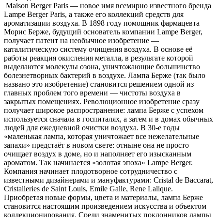
Maison Berger Paris — новое имя всемирно известного бренда
Lampe Berger Paris, а также его коллекций средств для
ароматизации воздуха. В 1898 году помощник фармацевта
Морис Берже, будущий основатель компании Lampe Berger,
получает патент на необычное изобретение —
каталитическую систему очищения воздуха. В основе её
работы реакция окисления металла, в результате которой
выделаются молекулы озона, уничтожающие большинство
болезнетворных бактерий в воздухе. Лампа Берже (так было
названо это изобретение) становится решением одной из
главных проблем того времени — чистоты воздуха в
закрытых помещениях. Революционное изобретение сразу
получает широкое распространение: лампа Берже с успехом
используется сначала в госпиталях, а затем и в домах обычных
людей для ежедневной очистки воздуха. В 30-е годы
«маленькая лампа, которая уничтожает все нежелательные
запахи» предстаёт в новом свете: отныне она не просто
очищает воздух в доме, но и наполняет его изысканным
ароматом. Так начинается «золотая эпоха» Lampe Berger.
Компания начинает плодотворное сотрудничество с
известными дизайнерами и мануфактурами: Cristal de Baccarat,
Cristalleries de Saint Louis, Emile Galle, Rene Lalique.
Приобретая новые формы, цвета и материалы, лампа Берже
становится настоящим произведением искусства и объектом
коллекционирования. Среди знаменитых поклонников лампы