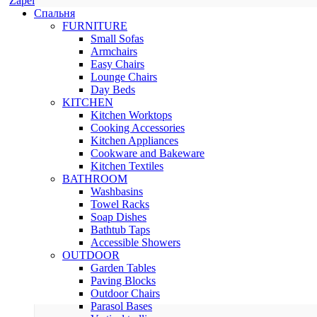
Zapel
Спальня
FURNITURE
Small Sofas
Armchairs
Easy Chairs
Lounge Chairs
Day Beds
KITCHEN
Kitchen Worktops
Cooking Accessories
Kitchen Appliances
Cookware and Bakeware
Kitchen Textiles
BATHROOM
Washbasins
Towel Racks
Soap Dishes
Bathtub Taps
Accessible Showers
OUTDOOR
Garden Tables
Paving Blocks
Outdoor Chairs
Parasol Bases