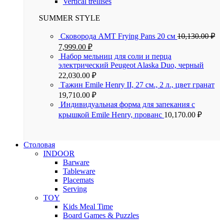
Vertical trellises
SUMMER STYLE
Сковорода AMT Frying Pans 20 см
10,130.00
₽
7,999.00
₽
Набор мельниц для соли и перца
электрический Peugeot Alaska Duo, черный
22,030.00
₽
Тажин Emile Henry II, 27 см., 2 л., цвет гранат
19,710.00
₽
Индивидуальная форма для запекания с
крышкой Emile Henry, прованс
10,170.00
₽
Столовая
INDOOR
Barware
Tableware
Placemats
Serving
TOY
Kids Meal Time
Board Games & Puzzles