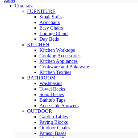
Zapel
Спальня
FURNITURE
Small Sofas
Armchairs
Easy Chairs
Lounge Chairs
Day Beds
KITCHEN
Kitchen Worktops
Cooking Accessories
Kitchen Appliances
Cookware and Bakeware
Kitchen Textiles
BATHROOM
Washbasins
Towel Racks
Soap Dishes
Bathtub Taps
Accessible Showers
OUTDOOR
Garden Tables
Paving Blocks
Outdoor Chairs
Parasol Bases