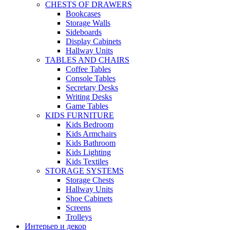
CHESTS OF DRAWERS
Bookcases
Storage Walls
Sideboards
Display Cabinets
Hallway Units
TABLES AND CHAIRS
Coffee Tables
Console Tables
Secretary Desks
Writing Desks
Game Tables
KIDS FURNITURE
Kids Bedroom
Kids Armchairs
Kids Bathroom
Kids Lighting
Kids Textiles
STORAGE SYSTEMS
Storage Chests
Hallway Units
Shoe Cabinets
Screens
Trolleys
Интерьер и декор