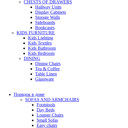
CHESTS OF DRAWERS
Hallway Units
Display Cabinets
Storage Walls
Sideboards
Bookcases
KIDS FURNITURE
Kids Lighting
Kids Textiles
Kids Bathroom
Kids Bedroom
DINING
Dining Chairs
Tea & Coffee
Table Linen
Glassware
Порядок в доме
SOFAS AND ARMCHAIRS
Footstools
Day Beds
Lounge Chairs
Small Sofas
Easy chairs