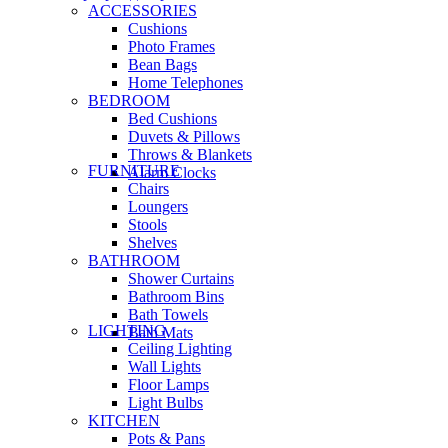
ACCESSORIES
Cushions
Photo Frames
Bean Bags
Home Telephones
BEDROOM
Bed Cushions
Duvets & Pillows
Throws & Blankets
FURNITURE
Alarm Clocks
Chairs
Loungers
Stools
Shelves
BATHROOM
Shower Curtains
Bathroom Bins
Bath Towels
LIGHTING
Bath Mats
Ceiling Lighting
Wall Lights
Floor Lamps
Light Bulbs
KITCHEN
Pots & Pans