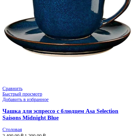
Сравнить
Быстрый просмотр
Добавить в избранное
Чашка для эспрессо с блюдцем Asa Selection
Saisons Midnight Blue
Столовая
2,400.00
₽
1,200.00
₽