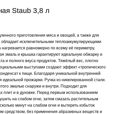
ая Staub 3,8 л
ленного приготовления мяса и овощей, а также для
ун обладает исключительными теплоаккумулирующими
а нагревается равномерно по всему её периметру.
ая эмаль и крышка гарантируют идеальную обжарку и
та и полного вкуса продуктов. Тяжёлый вес, плотно
ециальными выступами создают эффект «тропического
конденсат к пище. Благодаря уникальной внутренней
я идеальной прожарки. Ручка из никелированной стали.
ытого эмалью снаружи и внутри. Подходит для
ах плит и в духовке. Перед первым использованием
ушить на слабом огне, затем смазать растительным
сколько минут на слабом огне и вытереть избыток
м средством, без применения абразивных веществ и