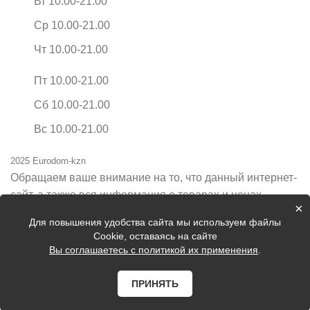
Вт 10.00-21.00
Ср 10.00-21.00
Чт 10.00-21.00
Пт 10.00-21.00
Сб 10.00-21.00
Вс 10.00-21.00
2025 Eurodom-kzn
Обращаем ваше внимание на то, что данный интернет-
сайт, а также вся информация о товарах и ценах,
×
предоставленная на нём, носит исключительно
Для повышения удобства сайта мы используем файлы
информационный характер и ни при каких условиях не
Cookie, оставаясь на сайте
является публичной офертой, определяемой
Вы соглашаетесь с политикой их применения
.
положениями Статьи 437 Гражданского кодекса
Российской Федерации.
ПРИНЯТЬ
Цены на сайте могут быть неактуальные, уточняйте