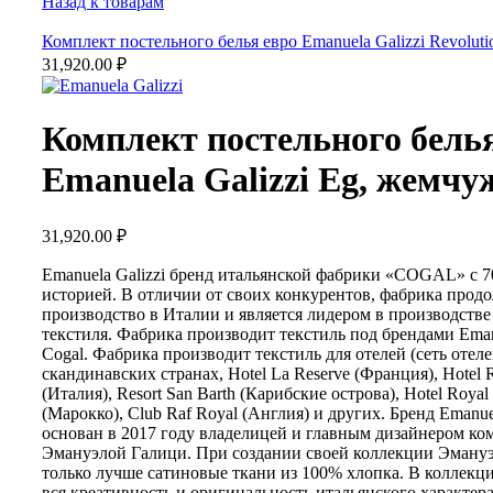
Назад к товарам
Комплект постельного белья евро Emanuela Galizzi Revoluti
31,920.00
₽
Комплект постельного бель
Emanuela Galizzi Eg, жемч
31,920.00
₽
Emanuela Galizzi бренд итальянской фабрики «COGAL» с 7
историей. В отличии от своих конкурентов, фабрика прод
производство в Италии и является лидером в производств
текстиля. Фабрика производит текстиль под брендами Emanu
Cogal. Фабрика производит текстиль для отелей (сеть отеле
скандинавских странах, Hotel La Reserve (Франция), Hotel R
(Италия), Resort San Barth (Карибские острова), Hotel Royal
(Марокко), Club Raf Royal (Англия) и других. Бренд Emanue
основан в 2017 году владелицей и главным дизайнером к
Эмануэлой Галици. При создании своей коллекции Эмануэ
только лучше сатиновые ткани из 100% хлопка. В коллекц
вся креативность и оригинальность итальянского характера