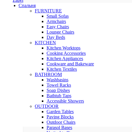
Zapel
Спальня
FURNITURE
Small Sofas
Armchairs
Easy Chairs
Lounge Chairs
Day Beds
KITCHEN
Kitchen Worktops
Cooking Accessories
Kitchen Appliances
Cookware and Bakeware
Kitchen Textiles
BATHROOM
Washbasins
Towel Racks
Soap Dishes
Bathtub Taps
Accessible Showers
OUTDOOR
Garden Tables
Paving Blocks
Outdoor Chairs
Parasol Bases