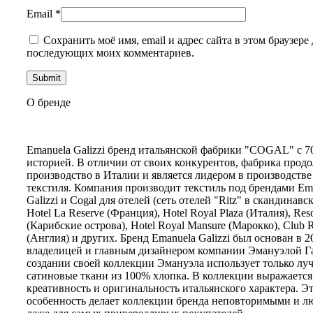
Email
*
Сохранить моё имя, email и адрес сайта в этом браузере 
последующих моих комментариев.
О бренде
Emanuela Galizzi бренд итальянской фабрики "COGAL" с 7
историей. В отличии от своих конкурентов, фабрика прод
производство в Италии и является лидером в производств
текстиля. Компания производит текстиль под брендами Em
Galizzi и Cogal для отелей (сеть отелей "Ritz" в скандинавс
Hotel La Reserve (Франция), Hotel Royal Plaza (Италия), Reso
(Карибские острова), Hotel Royal Mansure (Марокко), Club 
(Англия) и других. Бренд Emanuela Galizzi был основан в 2
владелицей и главным дизайнером компании Эмануэлой Г
создании своей коллекции Эмануэла использует только лу
сатиновые ткани из 100% хлопка. В коллекции выражается
креативность и оригинальность итальянского характера. Э
особенность делает коллекции бренда неповторимыми и 