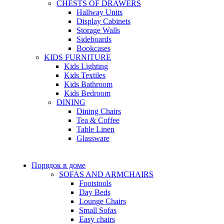
CHESTS OF DRAWERS
Hallway Units
Display Cabinets
Storage Walls
Sideboards
Bookcases
KIDS FURNITURE
Kids Lighting
Kids Textiles
Kids Bathroom
Kids Bedroom
DINING
Dining Chairs
Tea & Coffee
Table Linen
Glassware
Порядок в доме
SOFAS AND ARMCHAIRS
Footstools
Day Beds
Lounge Chairs
Small Sofas
Easy chairs