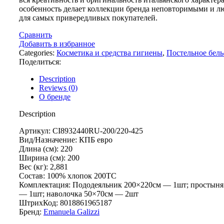
особенность делает коллекции бренда неповторимыми и 
для самых привередливых покупателей.
Сравнить
Добавить в избранное
Categories:
Косметика и средства гигиены
,
Постельное бель
Поделиться:
Description
Reviews (0)
О бренде
Description
Артикул: CI8932440RU-200/220-425
Вид/Назначение: КПБ евро
Длина (см): 220
Ширина (см): 200
Вес (кг): 2,881
Состав: 100% хлопок 200ТС
Комплектация: Пододеяльник 200×220см — 1шт; простыня
— 1шт; наволочка 50×70см — 2шт
ШтрихКод: 8018861965187
Бренд:
Emanuela Galizzi