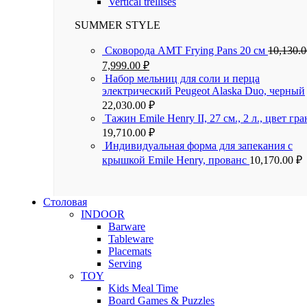
Vertical trellises
SUMMER STYLE
Сковорода AMT Frying Pans 20 см
10,130.
7,999.00
₽
Набор мельниц для соли и перца
электрический Peugeot Alaska Duo, черный
22,030.00
₽
Тажин Emile Henry II, 27 см., 2 л., цвет гра
19,710.00
₽
Индивидуальная форма для запекания с
крышкой Emile Henry, прованс
10,170.00
₽
Столовая
INDOOR
Barware
Tableware
Placemats
Serving
TOY
Kids Meal Time
Board Games & Puzzles