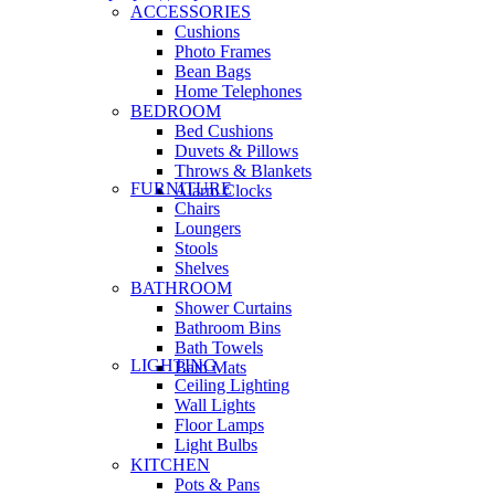
ACCESSORIES
Cushions
Photo Frames
Bean Bags
Home Telephones
BEDROOM
Bed Cushions
Duvets & Pillows
Throws & Blankets
FURNITURE
Alarm Clocks
Chairs
Loungers
Stools
Shelves
BATHROOM
Shower Curtains
Bathroom Bins
Bath Towels
LIGHTING
Bath Mats
Ceiling Lighting
Wall Lights
Floor Lamps
Light Bulbs
KITCHEN
Pots & Pans