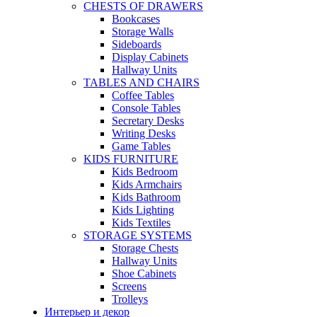
CHESTS OF DRAWERS
Bookcases
Storage Walls
Sideboards
Display Cabinets
Hallway Units
TABLES AND CHAIRS
Coffee Tables
Console Tables
Secretary Desks
Writing Desks
Game Tables
KIDS FURNITURE
Kids Bedroom
Kids Armchairs
Kids Bathroom
Kids Lighting
Kids Textiles
STORAGE SYSTEMS
Storage Chests
Hallway Units
Shoe Cabinets
Screens
Trolleys
Интерьер и декор