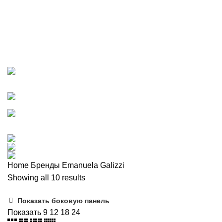
Категории
ВСЕ
ТОВАРЫ
BIEDERLACK
19 ПРОДУКТ
GEFU НОВИНКИ 2023
0 ПРОДУКТ
IVV
8 ПРОДУКТ
PAPPEL НОВИНКИ 2023
13 ПРОДУКТ
WMF
38 ПРОДУКТ
ZAPEL НОВИНКИ 2023
7 ПРОДУКТ
ВАЗЫ
0 ПРОДУКТ
ВАННАЯ
102 ПРОДУКТ
ВСТРЕЧАЕМ ПАСХУ!
0 ПРОДУКТ
ДЛИННОВОЛОКНИСТЫЙ ХЛОПОК
15 ПРОДУКТ
ИНТЕРЬЕР И ДЕКОР
74 ПРОДУКТ
КЕРАМИКА
0 ПРОДУКТ
КЛИЕНТСКИЙ ДЕНЬ 25%
0 ПРОДУКТ
КУХНЯ
334 ПРОДУКТ
НОВИНКИ 2023 BIEDERLACK
0 ПРОДУКТ
ОДЕЖДА ДЛЯ ДОМА И АКСЕССУАРЫ
6 ПРОДУКТ
ПОРЯДОК В ДОМЕ
80 ПРОДУКТ
СПАЛЬНЯ
159 ПРОДУКТ
СТОЛОВАЯ
359 ПРОДУКТ
Home
Бренды
Emanuela Galizzi
Showing all 10 results
Показать боковую панель
Показать
9
12
18
24