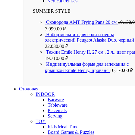
Vertical trellises
SUMMER STYLE
Сковорода AMT Frying Pans 20 см
10,130.
7,999.00
₽
Набор мельниц для соли и перца
электрический Peugeot Alaska Duo, черный
22,030.00
₽
Тажин Emile Henry II, 27 см., 2 л., цвет гра
19,710.00
₽
Индивидуальная форма для запекания с
крышкой Emile Henry, прованс
10,170.00
₽
Столовая
INDOOR
Barware
Tableware
Placemats
Serving
TOY
Kids Meal Time
Board Games & Puzzles