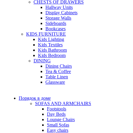
CHESTS OF DRAWERS
Hallway Units
Display Cabinets
Storage Walls
Sideboards
Bookcases
KIDS FURNITURE
Kids Lighting
Kids Textiles
Kids Bathroom
Kids Bedroom
DINING
Dining Chairs
Tea & Coffee
Table Linen
Glassware
Порядок в доме
SOFAS AND ARMCHAIRS
Footstools
Day Beds
Lounge Chairs
Small Sofas
Easy chairs