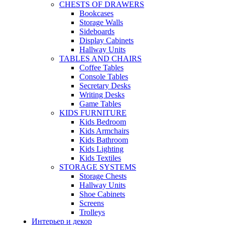
CHESTS OF DRAWERS
Bookcases
Storage Walls
Sideboards
Display Cabinets
Hallway Units
TABLES AND CHAIRS
Coffee Tables
Console Tables
Secretary Desks
Writing Desks
Game Tables
KIDS FURNITURE
Kids Bedroom
Kids Armchairs
Kids Bathroom
Kids Lighting
Kids Textiles
STORAGE SYSTEMS
Storage Chests
Hallway Units
Shoe Cabinets
Screens
Trolleys
Интерьер и декор