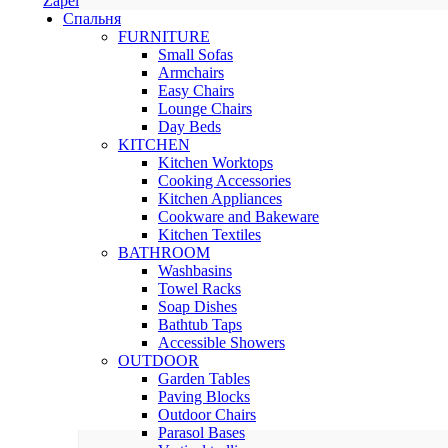
Zapel
Спальня
FURNITURE
Small Sofas
Armchairs
Easy Chairs
Lounge Chairs
Day Beds
KITCHEN
Kitchen Worktops
Cooking Accessories
Kitchen Appliances
Cookware and Bakeware
Kitchen Textiles
BATHROOM
Washbasins
Towel Racks
Soap Dishes
Bathtub Taps
Accessible Showers
OUTDOOR
Garden Tables
Paving Blocks
Outdoor Chairs
Parasol Bases