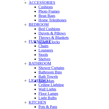
ACCESSORIES
Cushions
Photo Frames
Bean Bags
Home Telephones
BEDROOM
Bed Cushions
Duvets & Pillows
Throws & Blankets
FURNITURE
Alarm Clocks
Chairs
Loungers
Stools
Shelves
BATHROOM
Shower Curtains
Bathroom Bins
Bath Towels
LIGHTING
Bath Mats
Ceiling Lighting
Wall Lights
Floor Lamps
Light Bulbs
KITCHEN
Pots & Pans