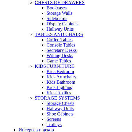
CHESTS OF DRAWERS
Bookcases
Storage Walls
Sideboards
Display Cabinets
Hallway Units
TABLES AND CHAIRS
Coffee Tables
Console Tables
Secretary Desks
Writing Desks
Game Tables
KIDS FURNITURE
Kids Bedroom
Kids Armchairs
Kids Bathroom
Kids Lighting
Kids Textiles
STORAGE SYSTEMS
Storage Chests
Hallway Units
Shoe Cabinets
Screens
Trolleys
Интерьер и декор