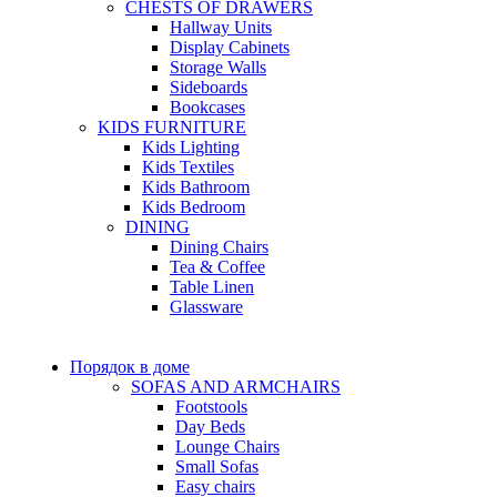
CHESTS OF DRAWERS
Hallway Units
Display Cabinets
Storage Walls
Sideboards
Bookcases
KIDS FURNITURE
Kids Lighting
Kids Textiles
Kids Bathroom
Kids Bedroom
DINING
Dining Chairs
Tea & Coffee
Table Linen
Glassware
Порядок в доме
SOFAS AND ARMCHAIRS
Footstools
Day Beds
Lounge Chairs
Small Sofas
Easy chairs