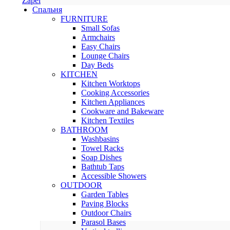
Zapel
Спальня
FURNITURE
Small Sofas
Armchairs
Easy Chairs
Lounge Chairs
Day Beds
KITCHEN
Kitchen Worktops
Cooking Accessories
Kitchen Appliances
Cookware and Bakeware
Kitchen Textiles
BATHROOM
Washbasins
Towel Racks
Soap Dishes
Bathtub Taps
Accessible Showers
OUTDOOR
Garden Tables
Paving Blocks
Outdoor Chairs
Parasol Bases