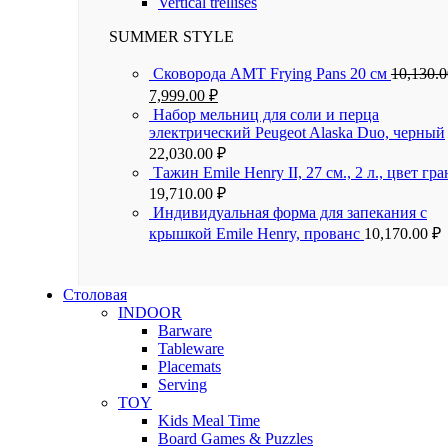
Vertical trellises
SUMMER STYLE
Сковорода AMT Frying Pans 20 см
10,130.
7,999.00
₽
Набор мельниц для соли и перца
электрический Peugeot Alaska Duo, черный
22,030.00
₽
Тажин Emile Henry II, 27 см., 2 л., цвет гра
19,710.00
₽
Индивидуальная форма для запекания с
крышкой Emile Henry, прованс
10,170.00
₽
Столовая
INDOOR
Barware
Tableware
Placemats
Serving
TOY
Kids Meal Time
Board Games & Puzzles