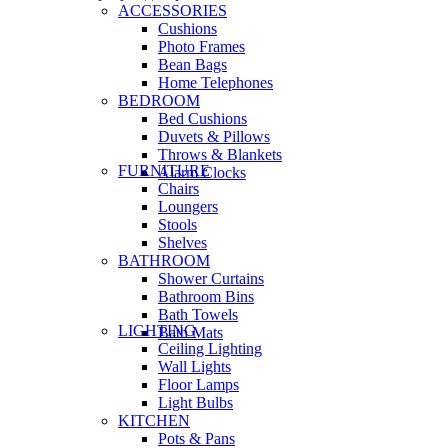
ACCESSORIES
Cushions
Photo Frames
Bean Bags
Home Telephones
BEDROOM
Bed Cushions
Duvets & Pillows
Throws & Blankets
FURNITURE
Alarm Clocks
Chairs
Loungers
Stools
Shelves
BATHROOM
Shower Curtains
Bathroom Bins
Bath Towels
LIGHTING
Bath Mats
Ceiling Lighting
Wall Lights
Floor Lamps
Light Bulbs
KITCHEN
Pots & Pans