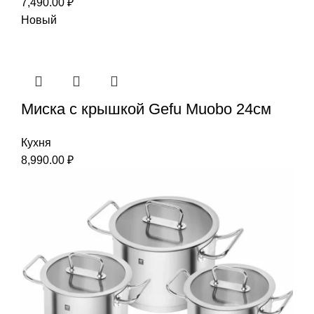
7,490.00
₽
Новый
Миска с крышкой Gefu Мuоbо 24см
Кухня
8,990.00
₽