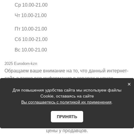
Ср 10.00-21.00
Чт 10.00-21.00
Пт 10.00-21.00
Сб 10.00-21.00
Вс 10.00-21.00
2025 Eurodom-kzn
Обращаем ваше внимание на то, что данный интернет-
сайт, а также вся информация о товарах и ценах,
×
предоставленная на нём, носит исключительно
Для повышения удобства сайта мы используем файлы
информационный характер и ни при каких условиях не
Cookie, оставаясь на сайте
является публичной офертой, определяемой
Вы соглашаетесь с политикой их применения
.
положениями Статьи 437 Гражданского кодекса
Российской Федерации.
ПРИНЯТЬ
Цены на сайте могут быть неактуальные, уточняйте
цены у продавцов.