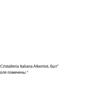
istalleria Italiana Alkemist, 6шт”
поля помечены
*