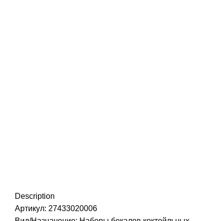
Нажмите, чтобы увеличить
Description
Артикул: 27433020006
Вид/Назначение: Наборы бокалов коктейльных