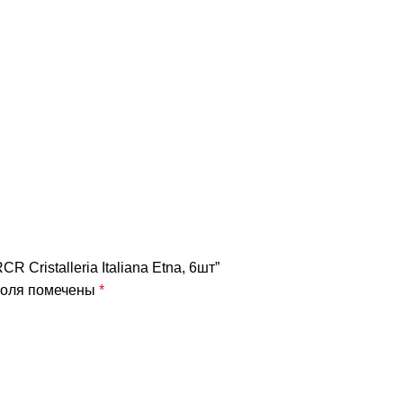
R Cristalleria Italiana Etna, 6шт”
поля помечены
*