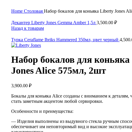
Нажмите, чтобы увеличить
Home
Столовая
Набор бокалов для коньяка Liberty Jones Al
Декантер Liberty Jones Gemma Amber 1,5л
3,500.00
₽
Назад к товарам
Турка Ceraflame Ibriks Hammered 350мл, цвет черный
4,500
Набор бокалов для коньяка 
Jones Alice 575мл, 2шт
3,900.00
₽
Бокалы для коньяка Alice созданы с вниманием к деталям, 
стать заметным акцентом любой сервировки.
Особенности и преимущества:
— Изделия выполнены из выдувного стекла ручным спосо
обеспечивает им неповторимый вид и высокие эксплуата
характеристики.