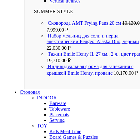
Vertical trellises
SUMMER STYLE
Сковорода AMT Frying Pans 20 см
10,130.
7,999.00
₽
Набор мельниц для соли и перца
электрический Peugeot Alaska Duo, черный
22,030.00
₽
Тажин Emile Henry II, 27 см., 2 л., цвет гра
19,710.00
₽
Индивидуальная форма для запекания с
крышкой Emile Henry, прованс
10,170.00
₽
Столовая
INDOOR
Barware
Tableware
Placemats
Serving
TOY
Kids Meal Time
Board Games & Puzzles