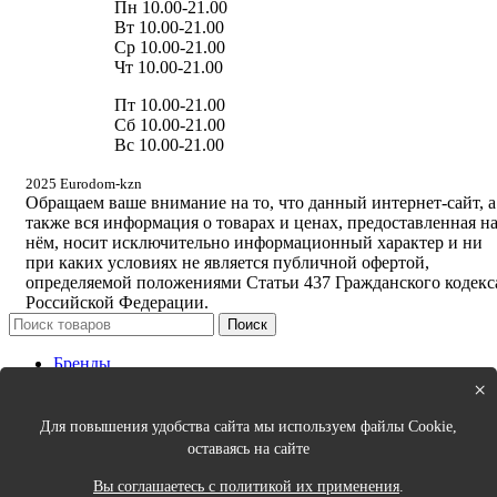
Пн 10.00-21.00
Вт 10.00-21.00
Ср 10.00-21.00
Чт 10.00-21.00
Пт 10.00-21.00
Сб 10.00-21.00
Вс 10.00-21.00
2025 Eurodom-kzn
Обращаем ваше внимание на то, что данный интернет-сайт, а
также вся информация о товарах и ценах, предоставленная н
нём, носит исключительно информационный характер и ни
при каких условиях не является публичной офертой,
определяемой положениями Статьи 437 Гражданского кодекс
Российской Федерации.
Поиск
Бренды
Новинки
×
Кухня
Спальня
Для повышения удобства сайта мы используем файлы Cookie,
Столовая
оставаясь на сайте
Ванная
Порядок в доме
Вы соглашаетесь с политикой их применения
.