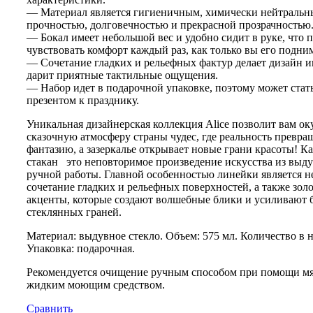
— Материал является гигиеничным, химически нейтральны
прочностью, долговечностью и прекрасной прозрачностью
— Бокал имеет небольшой вес и удобно сидит в руке, что 
чувствовать комфорт каждый раз, как только вы его подним
— Сочетание гладких и рельефных фактур делает дизайн 
дарит приятные тактильные ощущения.
— Набор идет в подарочной упаковке, поэтому может ста
презентом к празднику.
Уникальная дизайнерская коллекция Alice позволит вам ок
сказочную атмосферу страны чудес, где реальность превращ
фантазию, а зазеркалье открывает новые грани красоты! К
стакан это неповторимое произведение искусства из выду
ручной работы. Главной особенностью линейки является 
сочетание гладких и рельефных поверхностей, а также зол
акценты, которые создают волшебные блики и усиливают 
стеклянных граней.
Материал: выдувное стекло. Объем: 575 мл. Количество в н
Упаковка: подарочная.
Рекомендуется очищение ручным способом при помощи мя
жидким моющим средством.
Сравнить