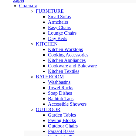
Zapel
Спальня
FURNITURE
Small Sofas
Armchairs
Easy Chairs
Lounge Chairs
Day Beds
KITCHEN
Kitchen Worktops
Cooking Accessories
Kitchen Appliances
Cookware and Bakeware
Kitchen Textiles
BATHROOM
Washbasins
Towel Racks
Soap Dishes
Bathtub Taps
Accessible Showers
OUTDOOR
Garden Tables
Paving Blocks
Outdoor Chairs
Parasol Bases