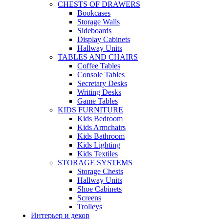
CHESTS OF DRAWERS
Bookcases
Storage Walls
Sideboards
Display Cabinets
Hallway Units
TABLES AND CHAIRS
Coffee Tables
Console Tables
Secretary Desks
Writing Desks
Game Tables
KIDS FURNITURE
Kids Bedroom
Kids Armchairs
Kids Bathroom
Kids Lighting
Kids Textiles
STORAGE SYSTEMS
Storage Chests
Hallway Units
Shoe Cabinets
Screens
Trolleys
Интерьер и декор