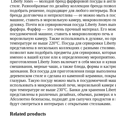
Liberty Jones — молодой бренд фарфоровой посуды в англ
стиле. Разнообразные по дизайну коллекции бренда позвол
подобрать решение, подходящее для любого интерьера. Вся
бренда долговечна и неприхотлива — ее можно мыть в по
машине, ставить в морозильную камеру, микроволновую п
духовку. Почти вся сервировочная посуда Liberty Jones вы
фарфора. Фарфор — это очень прочный материал. Его мож
посудомоечной машине, ставить в микроволновую печь и
морозильную камеру. Также использовать в духовке, но пр
температуре не выше 220°C. Посуда для сервировки Liberty
представлена в нескольких коллекциях с разными стилями.
позволит вам подобрать предметы для сервировки, которы
именно к вашей кухне или к определенному мероприятию.
приготовления Liberty Jones включает в себя миски и кув
смешивания, мерные чаши, а также блюда, формы и кастрю
запекания. Вся посуда для приготовления пищи выполнена
деревенском стиле и сделана из каменной керамики, покр
глазурью. Такую посуду можно мыть в посудомоечной маш
использовать в микроволновой печи, морозильной камере 
при температуре не выше 230°C. Банки для хранения Libert
представлены в различных дизайнах, объемах, размерах и 
Абсолютно безопасны, подходят для сыпучих продуктов и
будут смотреться в интерьерах с открытыми стеллажами.
Related products