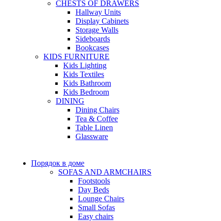
CHESTS OF DRAWERS
Hallway Units
Display Cabinets
Storage Walls
Sideboards
Bookcases
KIDS FURNITURE
Kids Lighting
Kids Textiles
Kids Bathroom
Kids Bedroom
DINING
Dining Chairs
Tea & Coffee
Table Linen
Glassware
Порядок в доме
SOFAS AND ARMCHAIRS
Footstools
Day Beds
Lounge Chairs
Small Sofas
Easy chairs