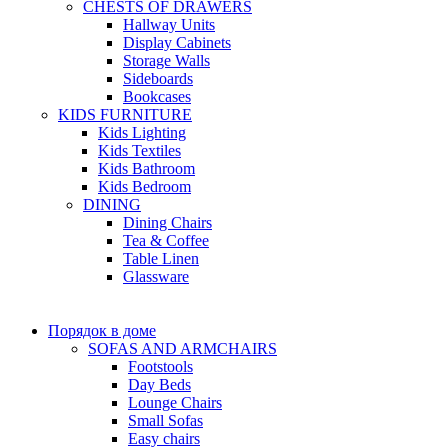
CHESTS OF DRAWERS
Hallway Units
Display Cabinets
Storage Walls
Sideboards
Bookcases
KIDS FURNITURE
Kids Lighting
Kids Textiles
Kids Bathroom
Kids Bedroom
DINING
Dining Chairs
Tea & Coffee
Table Linen
Glassware
Порядок в доме
SOFAS AND ARMCHAIRS
Footstools
Day Beds
Lounge Chairs
Small Sofas
Easy chairs