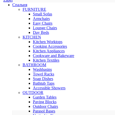
Zapel
Спальня
FURNITURE
Small Sofas
Armchairs
Easy Chairs
Lounge Chairs
Day Beds
KITCHEN
Kitchen Worktops
Cooking Accessories
Kitchen Appliances
Cookware and Bakeware
Kitchen Textiles
BATHROOM
Washbasins
Towel Racks
Soap Dishes
Bathtub Taps
Accessible Showers
OUTDOOR
Garden Tables
Paving Blocks
Outdoor Chairs
Parasol Bases