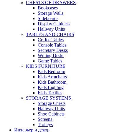
CHESTS OF DRAWERS
Bookcases
Storage Walls
Sideboards
Display Cabinets
Hallway Units
TABLES AND CHAIRS
Coffee Tables
Console Tables
Secretary Desks
Writing Desks
Game Tables
KIDS FURNITURE
Kids Bedroom
Kids Armchairs
Kids Bathroom
Kids Lighting
Kids Textiles
STORAGE SYSTEMS
Storage Chests
Hallway Units
Shoe Cabinets
Screens
Trolleys
Интерьер и декор