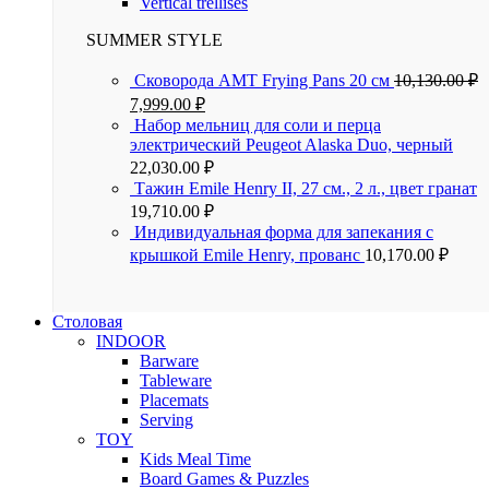
Vertical trellises
SUMMER STYLE
Сковорода AMT Frying Pans 20 см
10,130.00
₽
7,999.00
₽
Набор мельниц для соли и перца
электрический Peugeot Alaska Duo, черный
22,030.00
₽
Тажин Emile Henry II, 27 см., 2 л., цвет гранат
19,710.00
₽
Индивидуальная форма для запекания с
крышкой Emile Henry, прованс
10,170.00
₽
Столовая
INDOOR
Barware
Tableware
Placemats
Serving
TOY
Kids Meal Time
Board Games & Puzzles