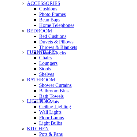
ACCESSORIES
Cushions
Photo Frames
Bean Bags
Home Telephones
BEDROOM
Bed Cushions
Duvets & Pillows
Throws & Blankets
FURNITURE
Alarm Clocks
Chairs
Loungers
Stools
Shelves
BATHROOM
Shower Curtains
Bathroom Bins
Bath Towels
LIGHTING
Bath Mats
Ceiling Lighting
Wall Lights
Floor Lamps
Light Bulbs
KITCHEN
Pots & Pans