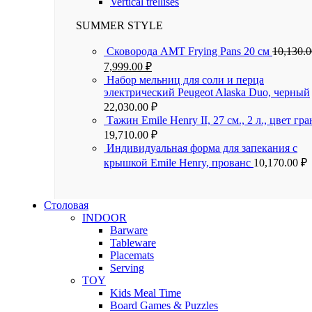
Vertical trellises
SUMMER STYLE
Сковорода AMT Frying Pans 20 см
10,130.
7,999.00
₽
Набор мельниц для соли и перца
электрический Peugeot Alaska Duo, черный
22,030.00
₽
Тажин Emile Henry II, 27 см., 2 л., цвет гра
19,710.00
₽
Индивидуальная форма для запекания с
крышкой Emile Henry, прованс
10,170.00
₽
Столовая
INDOOR
Barware
Tableware
Placemats
Serving
TOY
Kids Meal Time
Board Games & Puzzles