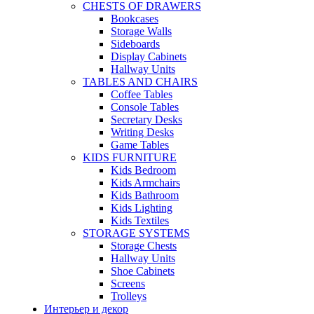
CHESTS OF DRAWERS
Bookcases
Storage Walls
Sideboards
Display Cabinets
Hallway Units
TABLES AND CHAIRS
Coffee Tables
Console Tables
Secretary Desks
Writing Desks
Game Tables
KIDS FURNITURE
Kids Bedroom
Kids Armchairs
Kids Bathroom
Kids Lighting
Kids Textiles
STORAGE SYSTEMS
Storage Chests
Hallway Units
Shoe Cabinets
Screens
Trolleys
Интерьер и декор