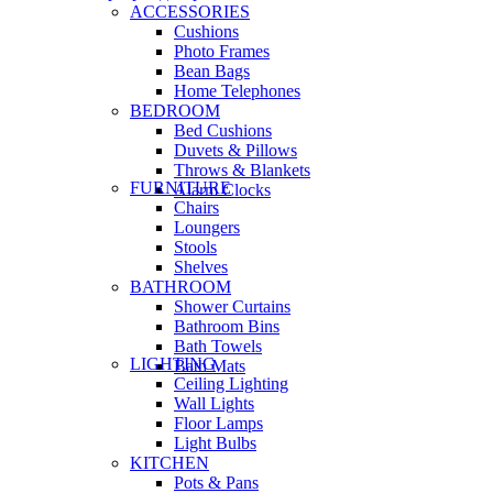
ACCESSORIES
Cushions
Photo Frames
Bean Bags
Home Telephones
BEDROOM
Bed Cushions
Duvets & Pillows
Throws & Blankets
FURNITURE
Alarm Clocks
Chairs
Loungers
Stools
Shelves
BATHROOM
Shower Curtains
Bathroom Bins
Bath Towels
LIGHTING
Bath Mats
Ceiling Lighting
Wall Lights
Floor Lamps
Light Bulbs
KITCHEN
Pots & Pans