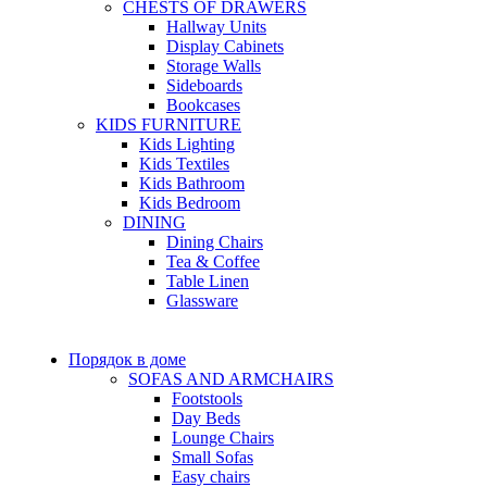
CHESTS OF DRAWERS
Hallway Units
Display Cabinets
Storage Walls
Sideboards
Bookcases
KIDS FURNITURE
Kids Lighting
Kids Textiles
Kids Bathroom
Kids Bedroom
DINING
Dining Chairs
Tea & Coffee
Table Linen
Glassware
Порядок в доме
SOFAS AND ARMCHAIRS
Footstools
Day Beds
Lounge Chairs
Small Sofas
Easy chairs