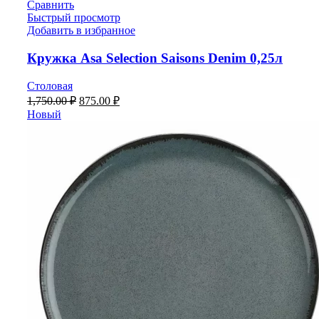
Сравнить
Быстрый просмотр
Добавить в избранное
Кружка Asa Selection Saisons Denim 0,25л
Столовая
1,750.00
₽
875.00
₽
Новый