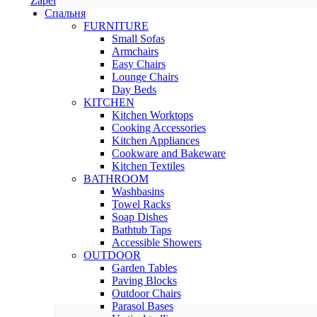
Zapel
Спальня
FURNITURE
Small Sofas
Armchairs
Easy Chairs
Lounge Chairs
Day Beds
KITCHEN
Kitchen Worktops
Cooking Accessories
Kitchen Appliances
Cookware and Bakeware
Kitchen Textiles
BATHROOM
Washbasins
Towel Racks
Soap Dishes
Bathtub Taps
Accessible Showers
OUTDOOR
Garden Tables
Paving Blocks
Outdoor Chairs
Parasol Bases