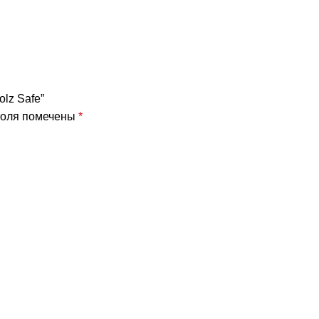
olz Safe”
поля помечены
*