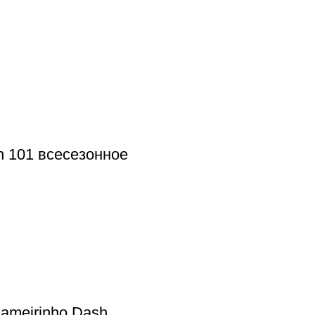
n 101 всесезонное
ameirinho Dash