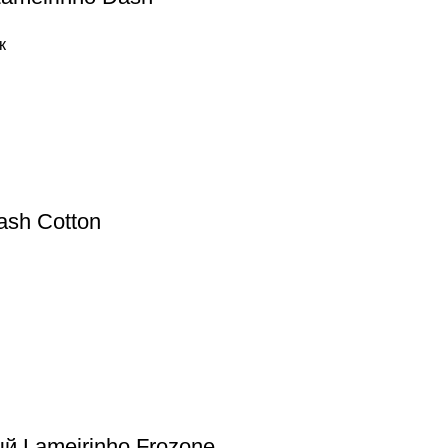
к
ash Cotton
й Lameirinho Frozone