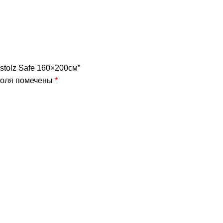
nstolz Safe 160×200см”
поля помечены
*